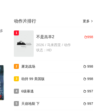
动作片排行
更多

卡多
1
不是羔羊2
998

演绎
2026 / 马来西亚 / 动作
平
状态：HD
屠龙战场
998
2

劫持 99 美国版
998
3

6级暴逃
997
4

0
天崩地裂 下
997
5
