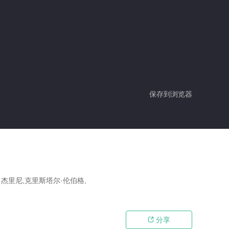
保存到浏览器
·杰里尼,克里斯塔尔·伦伯格,
分享
