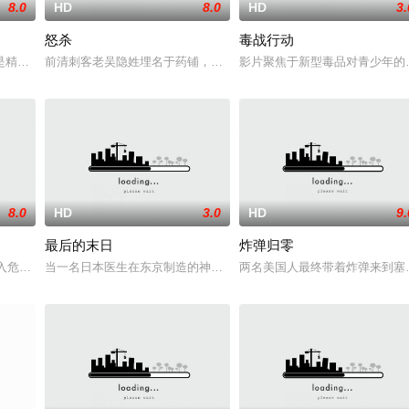
8.0
HD
8.0
HD
3.
怒杀
毒战行动
她举枪聚义，屡袭敌寇威震四方，后得八路军指点决心投身革命。日军欲
是精灵猎手。在调查一系列血腥谋杀案的过程中，他面临着来自超自然界的威胁
前清刺客老吴隐姓埋名于药铺，却为守护单亲母女小茜和依依，被迫
影片聚焦于新型毒品对青少年的
8.0
HD
3.0
HD
9.
最后的末日
炸弹归零
察。这一次，他要对付的是黑帮，其中大多数人在鸦片生意方面活动，并且
们深入危险境地，与毒贩展开了一场惊心动魄的较量。三年后，杨天追查战友马超
当一名日本医生在东京制造的神秘病毒逃脱控制时，世界陷入混乱。
两名美国人最终带着炸弹来到塞