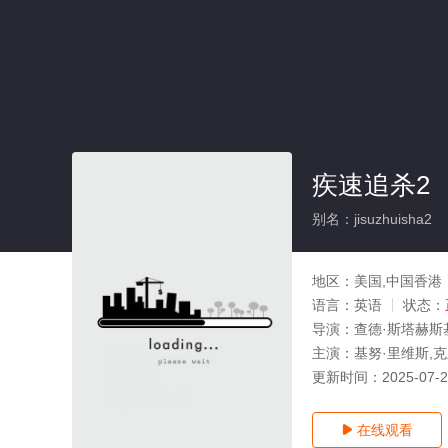
疾速追杀2
别名：jisuzhuisha2
地区：
美国,中国香港
语言：
英语
状态：
导演：
查德·斯塔赫斯
主演：
基努·里维斯,克
更新时间：
2025-07-
在线观看
