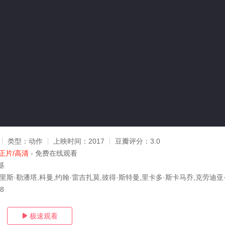
类型：
动作
上映时间：
2017
豆瓣评分：
3.0
正片/高清
- 免费在线观看
基
里斯·勒潘塔,科曼,约翰·雷吉扎莫,彼得·斯特曼,里卡多·斯卡马乔,克劳迪亚
28
极速观看
