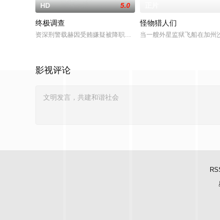
HD
5.0
正片
终极调查
怪物猎人们
资深刑警载赫因受贿嫌疑被降职至乡下警局，在琐碎日常中消磨
当一艘外星监狱飞船在加州
影视评论
RS