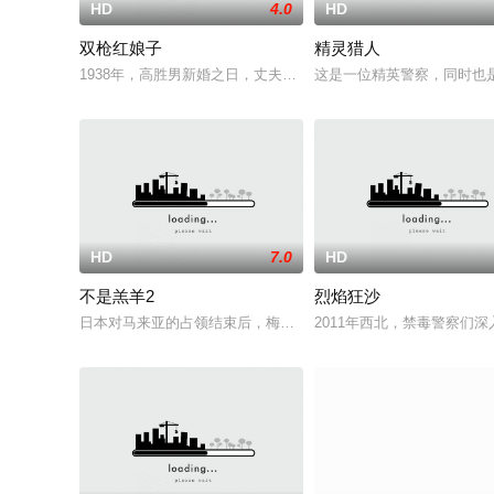
HD
4.0
HD
双枪红娘子
精灵猎人
1938年，高胜男新婚之日，丈夫被日军残害，父辈亦遭屠戮。
这是一位精英警察，同时也
HD
7.0
HD
不是羔羊2
烈焰狂沙
日本对马来亚的占领结束后，梅尔在新加坡的特别行动组担任警
2011年西北，禁毒警察