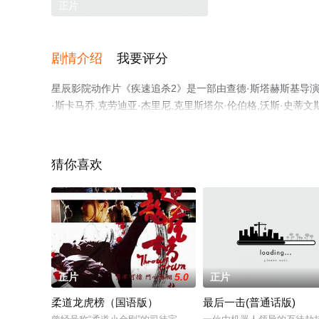
正片
剧情介绍
我要评分
星辰影院动作片《疾速追杀2》是一部由查德·斯塔赫斯基导演执导
·斯卡马乔,克劳迪亚·杰里尼,克里斯塔尔·伦伯格,沃斯·史蒂文斯
丝,彼得·塞拉菲诺威茨,布丽姬·穆娜,劳伦斯·菲什伯恩,托拜厄
的美国,中国香港电影，手机免费观看高清未删减完整版电影
台了解。
猜你喜欢
正片
5.0
正片
柔道龙虎榜（国语版）
最后一击(普通话版)