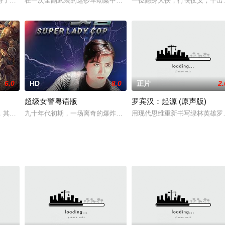
如今放弃了柔道，已沦落成债务缠身、嗜赌酗酒的堕落混混。
持了一家医院，并把正在医院里的总统的女儿扣为人质。为了解救总统的女儿，
在一次全副武装的运钞车劫案中，梅斯先生（杰森·斯坦森 饰）的儿
一位隐身大侠，行侠仗义，干出
6.0
HD
8.0
正片
2.
超级女警粤语版
罗宾汉：起源 (原声版)
店的主人与她的朋友都在这次的事件中身亡，妮琪塔则是因为杀了一位警
，其实并非只有人类存在。一直以来，世间的小妖小仙都化作人形生活在我们身
九十年代初期，一场离奇的爆炸让正在从事军事研究的化学工厂化为废
用现代思维重新书写绿林英雄罗