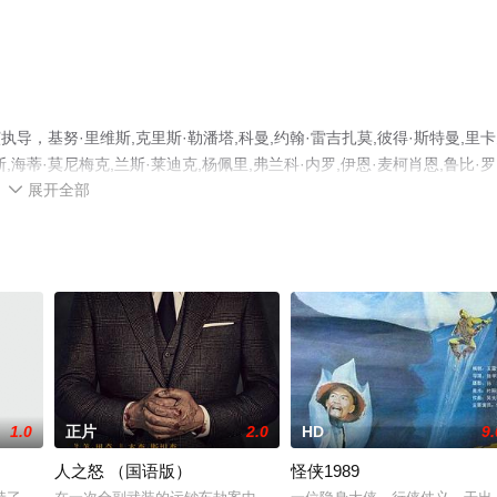
，基努·里维斯,克里斯·勒潘塔,科曼,约翰·雷吉扎莫,彼得·斯特曼,里
,海蒂·莫尼梅克,兰斯·莱迪克,杨佩里,弗兰科·内罗,伊恩·麦柯肖恩,鲁比·罗
展开全部
斯·西格尔,托马斯·萨多斯基,提姆·康纳利,大卫·帕特里克·凯利等演员精彩

大全就来星辰影视，更多相关信息可移步至豆瓣电影、电视猫或剧情网等
1.0
正片
2.0
HD
9.
人之怒 （国语版）
怪侠1989