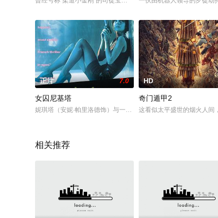
曾经号称“柔道小金刚”的司徒宝（古天乐饰），曾是一名高手，
一伙由机器人领导的歹徒劫
正片
7.0
HD
女囚尼基塔
奇门遁甲2
妮琪塔（安妮·帕里洛德饰）与一群朋友抢劫一家商店的药品，商
这看似太平盛世的烟火人间
相关推荐