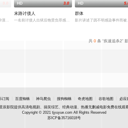
9.0
HD
3.0
HD
5.
末路讨债人
群体
意志。一桩牵涉两名嫌疑人的神秘谋杀案，让他与财阀出身的精英新人刑警
沙漠坠毁时，释放出一个又一个怪物，他们迅速消灭了试图阻止他们的军队。 
一名前讨债人出狱后饱受负罪感折磨，在绝症逼近之际争分夺秒，重
影片讲述了因不明感染事件而被
共
0
条 “疾速追杀2” 
S订阅
百度蜘蛛
神马爬虫
搜狗蜘蛛
奇虎地图
谷歌地图
必应
星辰影院
提供高清电视剧、搞笑综艺、经典动漫、热播无删减电影免费在线观
Copyright © 2021 tjyuyue.com All Rights Reserved
苏ICP备35716018号