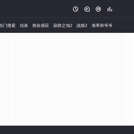




热门搜索
信条
致命感应
寂静之地2
战狼2
海蒂和爷爷