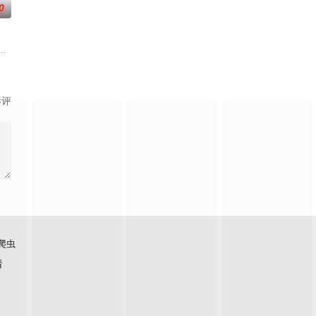
0
现在阻止外星人的唯一希望，在
返旧日世界，为高利贷受害者复仇。
封锁的建筑内，孤立无援的幸存者们对抗以无法预测形态进化的感染者的故事
影评
爬虫
看