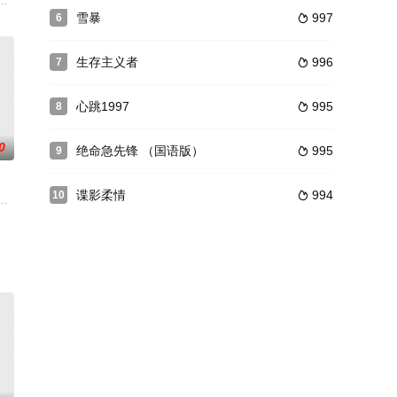
警察找到了设计这幢建筑的设计
子作为案发目击者被劫匪杀害。怒火中烧的梅斯为报丧子之仇，化身
一番杀贪官诛污吏的惊天动地事业来。
雪暴
997
6

生存主义者
996
7

心跳1997
995
8

0
绝命急先锋 （国语版）
995
9

谍影柔情
994
10

边，之中有与人为善者，自然也
墟，三名“军事试验品”从实验室中逃离，下落不明。因为这三名实
宾汉的传奇故事。原本富庶的贵族罗宾为家国大义奔赴战场，见识过战争的残