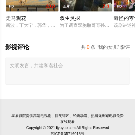
10.0
7.0
HD
正片
HD
走马观花
双生灵探
奇怪的零
新波，丁大宁，郭华，程一木他们毕业于同一所大学。他们和很
为了调查双胞胎哥哥孙小糊的失踪，
该剧讲述
影视评论
共
0
条 “我的女儿” 影评
星辰影院
提供高清电视剧、搞笑综艺、经典动漫、热播无删减电影免费
在线观看
Copyright © 2021 tjyuyue.com All Rights Reserved
苏ICP备35716018号