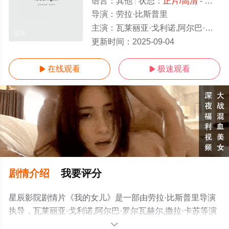
语言：
其他
状态：
正片/高清
- 免费在线观看
导演：
劳拉·比斯普里
主演：
瓦莱丽亚·戈利诺,阿尔巴·罗尔瓦赫尔,撒拉·卡苏
正片
更新时间：
2025-09-04
在线观看
极速观看


剧情介绍
我要评分
星辰影院剧情片《我的女儿》是一部由劳拉·比斯普里导演
执导，瓦莱丽亚·戈利诺,阿尔巴·罗尔瓦赫尔,撒拉·卡苏等演
员精彩演绎的其他电影，手机免费观看高清未删减完整版
