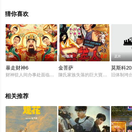
电影大全就来星辰影视，更多相关信息可移步至豆瓣电
影、电视猫或剧情网等平台了解。
猜你喜欢
10.0
4.0
HD
HD高清
正片
暴走财神6
金菩萨
莫斯科20
财神驻人间办事处面临裁员危机！处长王嘉诚临危受命，只要找
陳氏家族失落的巨大寶藏「金菩薩」
旧体制垮台
相关推荐