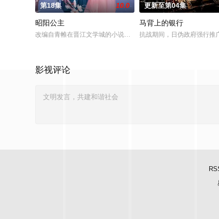
第18集
10.0
更新至第04集
昭阳公主
马背上的银行
改编自青帷在晋江文学城的小说《平阳公主》。
抗战期间，日伪政府强行推
影视评论
RS