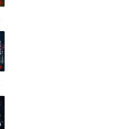
0
求真打实抗，虽引发哗然，却
争后，国家蒙羞，张謇虽高中状元，却渴望寻求强国之路。他毅然弃政
张凌赫 饰）因被抱错而受尽养父虐待，少年出逃时被任素素（王楚然 饰）所
0
份入住程家。她步步为营，周旋
科三元及第入翰林院的奇女子。十年前的她被他从死人堆里救出来，蓬
贡的“十二生肖”离奇流血炸裂，惨遭满门流放，楚父以死鸣冤。楚家大小姐楚