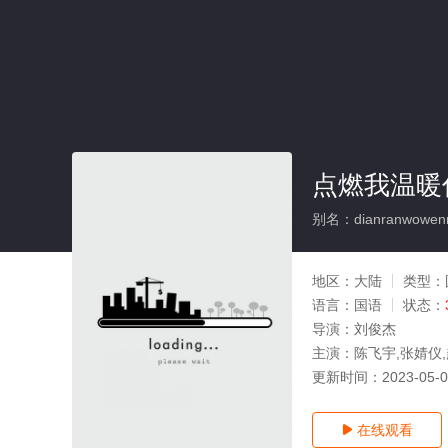
点燃我温暖你
别名：dianranwowenn
地区：
大陆
类型：
语言：
国语
状态：
导演：
刘俊杰
主演：
陈飞宇,张婧仪,
更新时间：
2023-05-
在线观看
