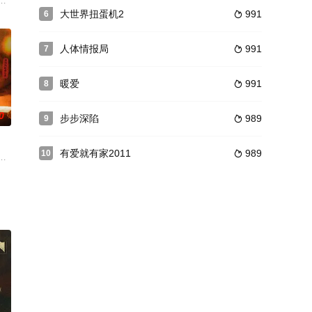
我国规模最大的鬼神文化景观，俗称《鬼城》。共气势宏伟，形象逼真，阴森
大世界扭蛋机2
991
6

人体情报局
991
7

暖爱
991
8

0
步步深陷
989
9

有爱就有家2011
989
10

。一朝重生大婚当日，她决意伪装痴傻查真相，与煜王穆云峥联手查清
，两个孤独的人因机缘巧合相遇。一人背负过往伤痕，避世居于深山；一人心