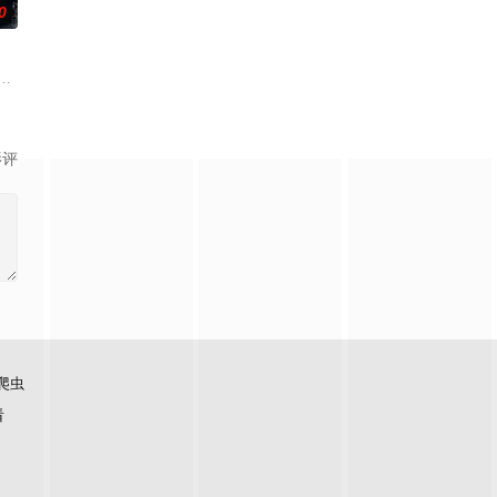
0
、孙希光和黄鹰等人开始筹备
复仇的受害者；临终前与遗憾和解的“无用之人”；共享同一具躯
刑侦支队在无普及监控、无DNA鉴定技术的支持下，通过摸排、勘查等传统刑侦
影评
爬虫
看