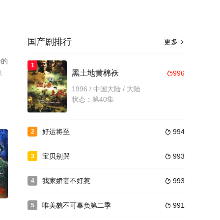
国产剧排行
更多

绎的
1
电
黑土地黄棉袄
996

1996 / 中国大陆 / 大陆
状态：第40集
好运将至
994
2

宝贝别哭
993
3

我家娇妻不好惹
993
4

0
唯美貌不可辜负第二季
991
5
