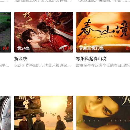
隆年间两大奇案为故事背景的一部20集电视剧。
华,王幼华
该剧主要反映了国民党起义将领高树勋将军的戎马生涯
《鬼城血战》讲述四川丰都，是
6.0
第24集
7.0
更新至第13集
2.
折金枝
寒阳风起春山境
倪平跟侠女吕玉珠和陈冰玉，一起战死，但是，岳元帅的尘缘已经得以昭雪。
大蔚朝党争四起，沈苏禾被迫嫁二皇子，受尽欺辱家破人亡惨死寺中
故事发生在远离尘嚣的春日山野