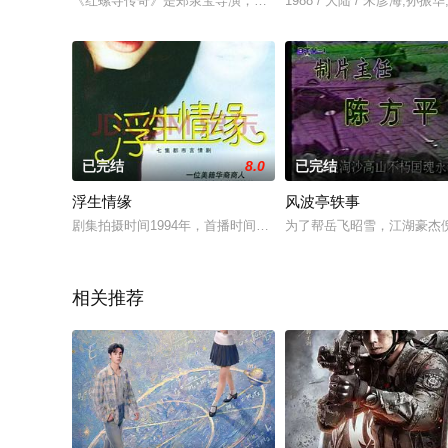
《红螺寺传奇》是郑泉宝导演，李丁，周绍栋，阮巡主演的以清乾
1988 / 大陆 / 宋彦海,孙振
已完结
8.0
已完结
浮生情缘
风波亭轶事
剧集拍摄时间1994年，首播时间1998年CCTV6
为了帮岳飞昭雪，江湖豪杰
相关推荐