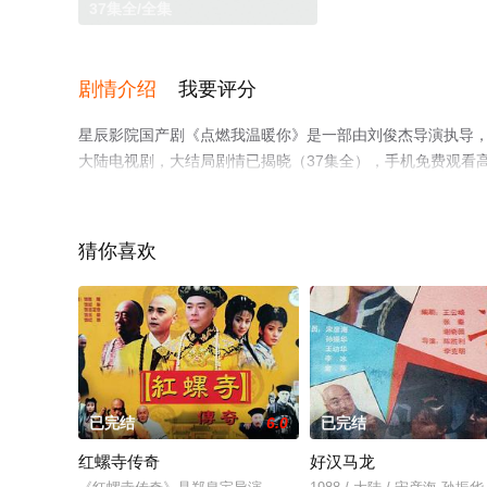
37集全/全集
剧情介绍
我要评分
星辰影院国产剧《点燃我温暖你》是一部由刘俊杰导演执导，陈飞
大陆电视剧，大结局剧情已揭晓（37集全），手机免费观看
视剧、电视猫或剧情网等平台了解。
猜你喜欢
已完结
6.0
已完结
红螺寺传奇
好汉马龙