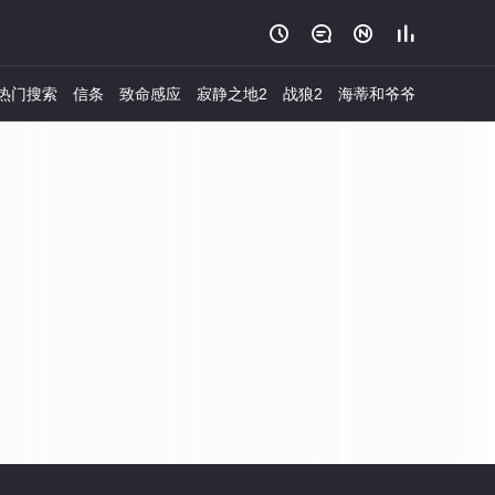




热门搜索
信条
致命感应
寂静之地2
战狼2
海蒂和爷爷