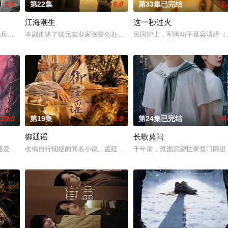
5.0
第22集
6.0
第33集已完结
2.
江海潮生
这一秒过火
“江逾白，我喜欢你，哲学和生物学意义上的喜欢。”那个夜晚，他脸颊
军步兵学院联合举办的小型军事演习中，郭子剑因不满演习流于形式，假传指令要
本剧讲述了状元实业家张謇创办大生企业，实业报国的故事。甲午战
民国沪上，军阀幼子慕容清峄（
10.0
第19集
3.0
第24集已完结
4.
御廷谣
长歌莫问
事件相遇，在成人用品店与酒吧的霓虹外衣下展开相互救赎的故事..
遇爱人程桉、恩师林晚媚的双重背叛。她从恨意中涅槃重生，借私生女桑落的身
改编自行烟烟的同名小说。孟廷辉，大平王朝有史以来个以女子进士
千年前，雍国泥塑世家楚门因进