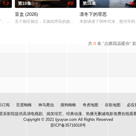
7.0
第10集
6.0
第16集
10.
盲盒 (2026)
凛冬下的罪恶
广、使用由“中国准备银行”发行的伪钞货币。根据党中央指示，高景波、徐邵梁
五个相互独立，又彼此呼应的故事——用一场精心策划的“夏令营”完成
本剧讲述了90年代末，怒河市
共
0
条 “点燃我温暖你” 
S订阅
百度蜘蛛
神马爬虫
搜狗蜘蛛
奇虎地图
谷歌地图
必应
星辰影院
提供高清电视剧、搞笑综艺、经典动漫、热播无删减电影免费在线观
Copyright © 2021 tjyuyue.com All Rights Reserved
苏ICP备35716018号