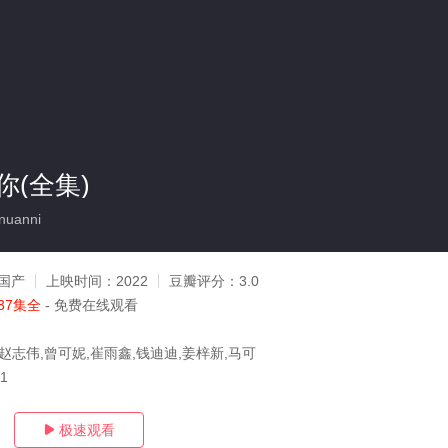
(全集)
uanni
国产
上映时间：
2022
豆瓣评分：
3.0
37集全
- 免费在线观看
赵志伟,曾可妮,崔雨鑫,钱迪迪,姜梓新,马可
01
极速观看
