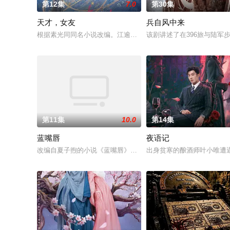
第12集
7.0
第30集
天才，女友
兵自风中来
根据素光同同名小说改编。江逾白长大以后，林知夏忽然对他说：
该剧讲述了在396旅与陆
第11集
10.0
第14集
蓝嘴唇
夜语记
改编自夏子煦的小说《蓝嘴唇》。藤墨与伍十弦因一场乌龙“神药”
出身贫寒的酿酒师叶小唯遭