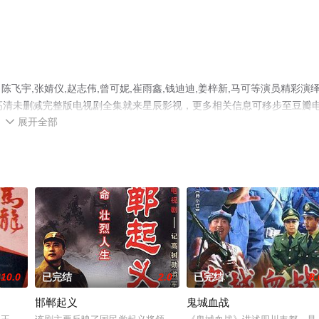
宇,张婧仪,赵志伟,曾可妮,崔雨鑫,钱迪迪,姜梓新,马可等演员精彩演
高清未删减完整版电视剧全集就来星辰影视，更多相关信息可移步至豆瓣
展开全部

10.0
已完结
2.0
已完结
8.
邯郸起义
鬼城血战