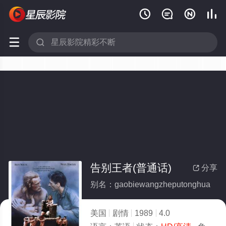






告别王者(普通话)
分享

别名：gaobiewangzheputonghua
美国
剧情
1989
4.0