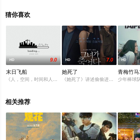
影，手机免费观看高清未删减完整版电影大全就来星辰影
视，更多相关信息可移步至豆瓣电影、电视猫或剧情网等
猜你喜欢
平台了解。
9.0
7.0
HD
HD
HD
末日飞船
她死了
青梅竹马1
《人，空间，时间和人》讲述了一艘老军舰上不同年龄和职业的人
《她死了》讲述偷偷进入社交软件女
少年棒球
相关推荐