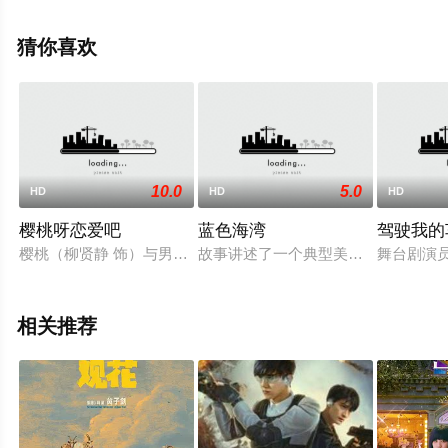
电影，手机免费观看高清未删减完整版电影大全就来星辰
影视，更多相关信息可移步至豆瓣电影、电视猫或剧情网
猜你喜欢
等平台了解。
10.0
5.0
HD
HD
HD
樱桃呀恋爱吧
蓝色海湾
驾驶我的
樱桃（柳贤静 饰）与男朋友分手那一天，她家中了彩票大奖。此
故事讲述了一个典型美国家庭为未来奋斗的感
舞台剧演
相关推荐