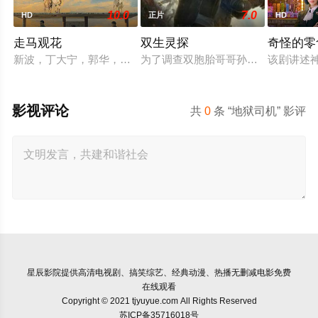
10.0
7.0
HD
正片
HD
走马观花
双生灵探
奇怪的零
新波，丁大宁，郭华，程一木他们毕业于同一所大学。他们和很
为了调查双胞胎哥哥孙小糊的失踪，
该剧讲述
影视评论
共
0
条 “地狱司机” 影评
星辰影院
提供高清电视剧、搞笑综艺、经典动漫、热播无删减电影免费
在线观看
Copyright © 2021 tjyuyue.com All Rights Reserved
苏ICP备35716018号