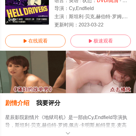
语言：
英语
状态：
DVD/高清
- 免费在线观看
导演：
Cy,Endfield
主演：
斯坦利·贝克,赫伯特·罗姆,佩吉·卡明斯,帕特里克·麦高汉,威廉·哈特奈尔,威尔弗里德·劳森
DVD
更新时间：
2023-03-22
在线观看
极速观看


剧情介绍
我要评分
星辰影院剧情片《地狱司机》是一部由Cy,Endfield导演执
导，斯坦利·贝克,赫伯特·罗姆,佩吉·卡明斯,帕特里克·麦高
汉,威廉·哈特奈尔,威尔弗里德·劳森等演员精彩演绎的英国
