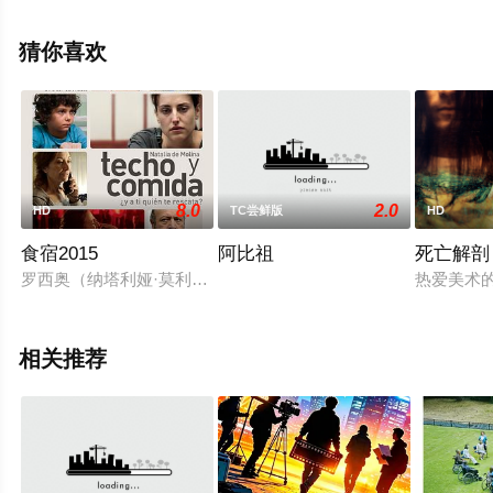
已揭晓（1-2全集），手机免费观看高清未删减完整版电影
大全就来星辰影视，更多相关信息可移步至豆瓣电影、电
猜你喜欢
视猫或剧情网等平台了解。
8.0
2.0
HD
TC尝鲜版
HD
食宿2015
阿比祖
死亡解剖
罗西奥（纳塔利娅·莫利纳）是一个生活处于困难局面的年轻妈
热爱美术
相关推荐