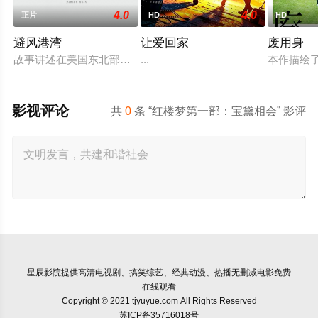
4.0
4.0
正片
HD
HD
避风港湾
让爱回家
废用身
故事讲述在美国东北部一个小镇的农场，一个怀抱音乐理想的男
...
本作描绘
影视评论
共
0
条 “红楼梦第一部：宝黛相会” 影评
星辰影院
提供高清电视剧、搞笑综艺、经典动漫、热播无删减电影免费
在线观看
Copyright © 2021 tjyuyue.com All Rights Reserved
苏ICP备35716018号