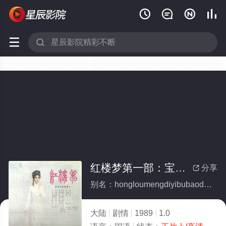






红楼梦第一部：宝黛相会(全集)
分享

别名：hongloumengdiyibubaodaixianghui
大陆
剧情
1989
1.0