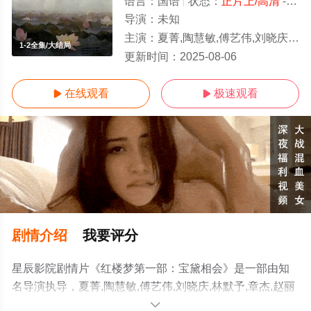
语言：
国语
状态：
正片上/高清
- 免费在线观看
导演：
未知
主演：
夏菁,陶慧敏,傅艺伟,刘晓庆,林默予,章杰,赵丽蓉,何赛飞,李法曾
1-2全集/大结局
更新时间：
2025-08-06
在线观看
极速观看


剧情介绍
我要评分
星辰影院剧情片《红楼梦第一部：宝黛相会》是一部由知
名导演执导，夏菁,陶慧敏,傅艺伟,刘晓庆,林默予,章杰,赵丽
蓉,何赛飞,李法曾等演员精彩演绎的大陆电影，大结局剧情
