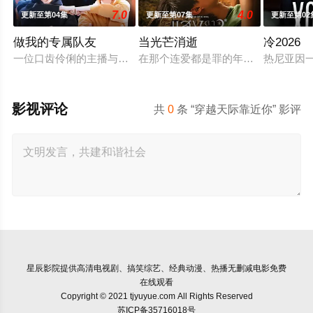
7.0
4.0
更新至第04集
更新至第07集
更新至第02
做我的专属队友
当光芒消逝
冷2026
一位口齿伶俐的主播与新手玩家！顶级主播Thi追捕神秘玩家Z
在那个连爱都是罪的年代，他们选择了彼
热尼亚因
影视评论
共
0
条 “穿越天际靠近你” 影评
星辰影院
提供高清电视剧、搞笑综艺、经典动漫、热播无删减电影免费
在线观看
Copyright © 2021 tjyuyue.com All Rights Reserved
苏ICP备35716018号