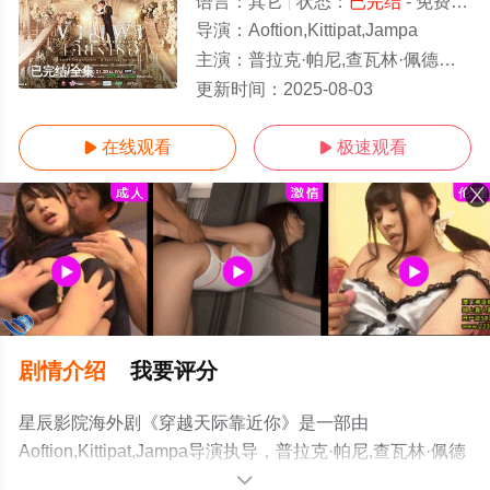
语言：
其它
状态：
已完结
- 免费在线观看
导演：
Aoftion,Kittipat,Jampa
主演：
普拉克·帕尼,查瓦林·佩德皮里亚旺,甘·克里查纳潘,塔那克利·奇安淳亚,提图特·钟玛尼拉特,Kong,Kongpob,Ji
已完结/全集
更新时间：
2025-08-03
在线观看
极速观看


剧情介绍
我要评分
星辰影院海外剧《穿越天际靠近你》是一部由
Aoftion,Kittipat,Jampa导演执导，普拉克·帕尼,查瓦林·佩德
皮里亚旺,甘·克里查纳潘,塔那克利·奇安淳亚,提图特·钟玛尼
