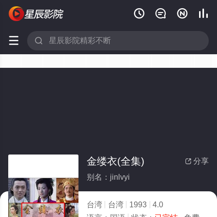






金缕衣(全集)
分享

别名：jinlvyi
台湾
台湾
1993
4.0