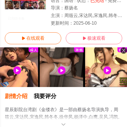
语言：
国语
状态：
已完结
- 免费在线观看
导演：
蔡扬名
主演：
周筱云,宋达民,宋逸民,韩冬冬,徐华凤,杨泽中,白鹰,吴风,冯凯,蔡岳勋,戈伟家
已完结/全集
更新时间：
2025-06-10
在线观看
极速观看


剧情介绍
我要评分
星辰影院台湾剧《金缕衣》是一部由蔡扬名导演执导，周
筱云,宋达民,宋逸民,韩冬冬,徐华凤,杨泽中,白鹰,吴风,冯凯,
蔡岳勋,戈伟家等演员精彩演绎的台湾电视剧，大结局剧情
