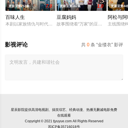
7.0
1.0
更新至第251集
更新至第162集
更新至第44
百味人生
豆腐妈妈
阿松与阿
本剧以家族情仇与时代情怀为主轴，剧情叙述一场突如其来的意外
故事围绕着“万家”的豆腐老店，因“
主线围绕
影视评论
共
0
条 “金缕衣” 影评
星辰影院
提供高清电视剧、搞笑综艺、经典动漫、热播无删减电影免费
在线观看
Copyright © 2021 tjyuyue.com All Rights Reserved
苏ICP备35716018号