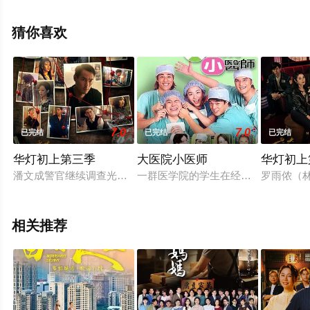
已揭晓（已完结），手机免费观看高清未删减完整版电视
剧全集就来星辰影视，更多相关信息可移步至豆瓣电视
猜你喜欢
剧、电视猫或剧情网等平台了解。
7.0
7.0
已完结
已完结
已完结
华灯初上第三季
大医院小医师
华灯初上
潘文成警官继续调查光酒店妈妈桑苏庆仪遇害一案，他剖析谜团
一群医学院的学生在经历了长达六年
罗雨侬（
相关推荐