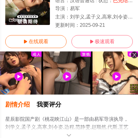
语言：
汉语普通话
状态：
已完结
- 
导演：
易军
主演：
刘学义,孟子义,高寒,刘令姿,边程,范静雯,赵顺然,代斯,王艺瑾,衣云鹤,王伟华,黄梦莹,张垒,漆培鑫,王佳璇,许静雅,朱
已完结/全集
更新时间：
2025-09-21
在线观看
极速观看


剧情介绍
我要评分
星辰影院国产剧《桃花映江山》是一部由易军导演执导，
刘学义,孟子义,高寒,刘令姿,边程,范静雯,赵顺然,代斯,王艺
瑾,衣云鹤,王伟华,黄梦莹,张垒,漆培鑫,王佳璇,许静雅,朱戬,
