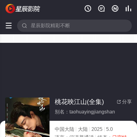






桃花映江山(全集)
分享

别名：taohuayingjiangshan
中国大陆
大陆
2025
5.0