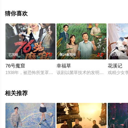
邵伟桐,王雅佳,闫玉晨,李芳硕等演员精彩演绎的中国大陆电
视剧，大结局剧情已揭晓（已完结），手机免费观看高清
猜你喜欢
未删减完整版电视剧全集就来星辰影视，更多相关信息可
移步至豆瓣电视剧、电视猫或剧情网等平台了解。
7.0
2.0
已完结
第24集完结
已完结
76号魔窟
幸福草
花溪记
1938年，被恐怖所笼罩的上海连续发生几起暗杀事件案，这些
该剧以菌草技术的发明人，科学家“林
戏精少女
相关推荐