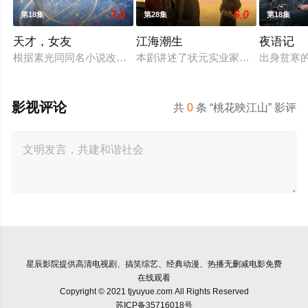
7.0
6.0
第18集
第28集
第18集
天才，女友
江海潮生
夜语记
根据素光同同名小说改编。江逾白长大以后，林知夏忽然对他说：
本剧讲述了状元实业家张謇创办大生
出身贫寒
影视评论
共
0
条 “桃花映江山” 影评
星辰影院
提供高清电视剧、搞笑综艺、经典动漫、热播无删减电影免费
在线观看
Copyright © 2021 tjyuyue.com All Rights Reserved
苏ICP备35716018号