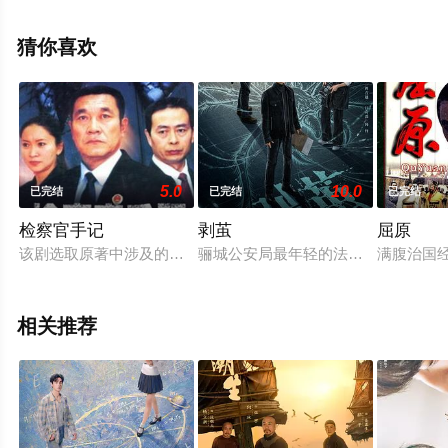
曼等演员精彩演绎的大陆电视剧，大结局剧情已揭晓（已
完结），手机免费观看高清未删减完整版电视剧全集就来
猜你喜欢
星辰影视，更多相关信息可移步至豆瓣电视剧、电视猫或
剧情网等平台了解。
5.0
10.0
已完结
已完结
已完结
检察官手记
剥茧
屈原
该剧选取原著中涉及的改革开放20年来中国法治进程中具有一定
骊城公安局最年轻的法医齐思哲（罗
满腹治国
相关推荐