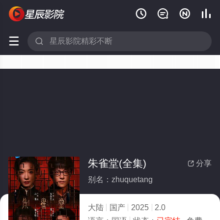






朱雀堂(全集)
分享

别名：zhuquetang
大陆
国产
2025
2.0