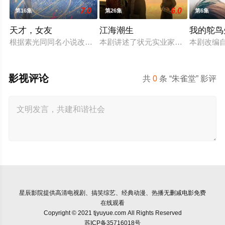
7.0
6.0
第16集
第26集
第6集
天才，女友
江海潮生
我的鸵鸟
根据素光同同名小说改编。江逾白长大以后，林知夏忽然对他说：
本剧讲述了状元实业家张謇创办大生
本剧改编
影视评论
共
0
条 “朱雀堂” 影评
星辰影院
提供高清电视剧、搞笑综艺、经典动漫、热播无删减电影免费
在线观看
Copyright © 2021 tjyuyue.com All Rights Reserved
苏ICP备35716018号