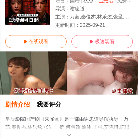
语言：
国语
状态：
已完结
- 免费在线观看
导演：
谢忠道
主演：
万茜,秦俊杰,林乐炫,张呈,王挺,何明翰,涂冰,王强,艾晓琪,陈思澈,周瑞,郭东文,赵芮,程梓,王子涵,张颖冰,纪晓烽,胡
已完结/全集
更新时间：
2025-09-21
在线观看
极速观看


剧情介绍
我要评分
星辰影院国产剧《朱雀堂》是一部由谢忠道导演执导，万
茜,秦俊杰,林乐炫,张呈,王挺,何明翰,涂冰,王强,艾晓琪,陈思
澈,周瑞,郭东文,赵芮,程梓,王子涵,张颖冰,纪晓烽,胡健,李汐
