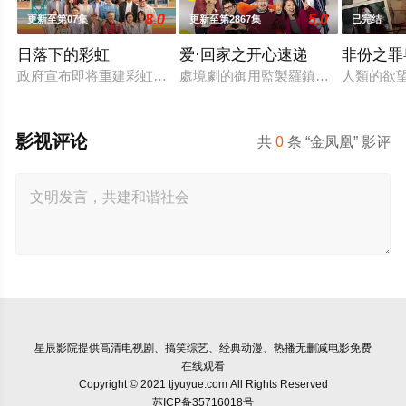
8.0
5.0
更新至第07集
更新至第2867集
已完结
日落下的彩虹
爱·回家之开心速递
非份之罪
政府宣布即将重建彩虹邨──这条超过60年的名牌屋邨，满载香
處境劇的御用監製羅鎮岳已經準備開
人類的欲
影视评论
共
0
条 “金凤凰” 影评
星辰影院
提供高清电视剧、搞笑综艺、经典动漫、热播无删减电影免费
在线观看
Copyright © 2021 tjyuyue.com All Rights Reserved
苏ICP备35716018号