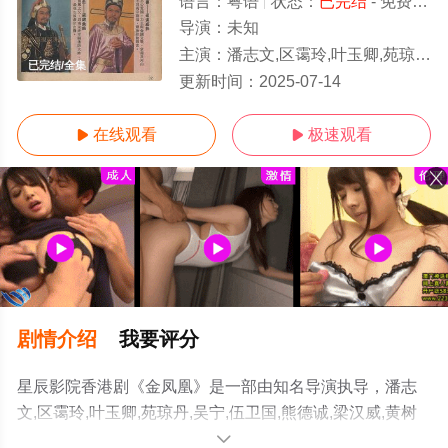
语言：
粤语
状态：
已完结
- 免费在线观看
导演：
未知
主演：
潘志文,区霭玲,叶玉卿,苑琼丹,吴宁,伍卫国,熊德诚,梁汉威,黄树棠,于枫,李寿祺
已完结/全集
更新时间：
2025-07-14
在线观看
极速观看


剧情介绍
我要评分
星辰影院香港剧《金凤凰》是一部由知名导演执导，潘志
文,区霭玲,叶玉卿,苑琼丹,吴宁,伍卫国,熊德诚,梁汉威,黄树
棠,于枫,李寿祺等演员精彩演绎的香港电视剧，大结局剧情
