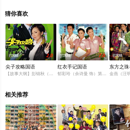
已揭晓（已完结），手机免费观看高清未删减完整版电视
剧全集就来星辰影视，更多相关信息可移步至豆瓣电视
猜你喜欢
剧、电视猫或剧情网等平台了解。
2.0
7.0
已完结
已完结
已完结
尖子攻略国语
红衣手记国语
东方之珠
【故事大纲】彭锦秋（欧阳震华饰）是个投机主义者，因一次出
郁彩玲（佘诗曼 饰）第一天去护校上
金燕（汪
相关推荐