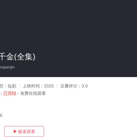
千金(全集)
qianjin
型：
短剧
上映时间：
2025
豆瓣评分：
3.0
：
已完结
- 免费在线观看
06
极速观看
