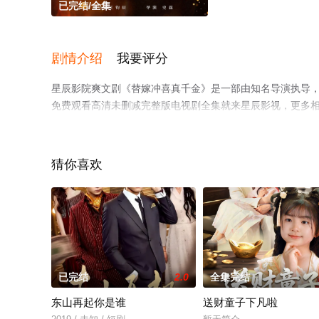
已完结/全集
剧情介绍
我要评分
星辰影院爽文剧《替嫁冲喜真千金》是一部由知名导演执导
免费观看高清未删减完整版电视剧全集就来星辰影视，更多
猜你喜欢
已完结
2.0
全集完结
东山再起你是谁
送财童子下凡啦