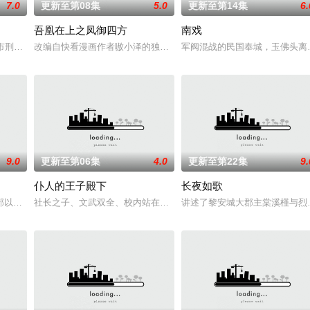
7.0
更新至第08集
5.0
更新至第14集
6.
吾凰在上之凤御四方
南戏
房”的阴阳宅，江淮被掳走配“阴婚”。他与女探长穆英搭档，侦破阎
河市刑侦支队在无普及监控、无DNA鉴定技术的支持下，通过摸排、勘查等传统
改编自快看漫画作者嗷小泽的独家连载漫画《吾凰在上》。
军阀混战的民国奉城，玉佛头离
9.0
更新至第06集
4.0
更新至第22集
9.
仆人的王子殿下
长夜如歌
部以处于上下级关系的文原一良与东庆伊为中心，讲述这两个笨拙之人寻觅属于
社长之子、文武双全、校内站在金字塔顶端的五藤直也（小川饰），
讲述了黎安城大郡主棠溪槿与烈