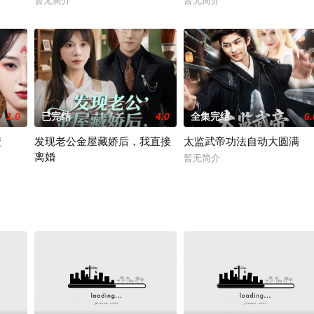
暂无简介
暂无简介
1.0
已完结
4.0
全集完结
6.
渣
发现老公金屋藏娇后，我直接
太监武帝功法自动大圆满
离婚
暂无简介
2019 / 未知 / 短剧