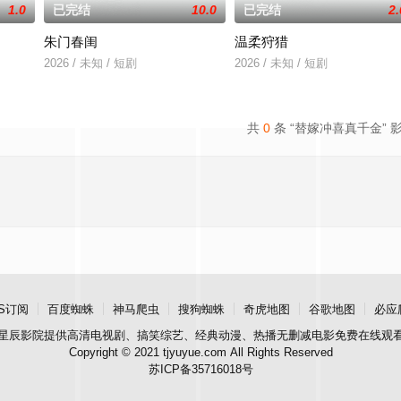
1.0
已完结
10.0
已完结
2.
朱门春闺
温柔狩猎
2026 / 未知 / 短剧
2026 / 未知 / 短剧
共
0
条 “替嫁冲喜真千金” 
S订阅
百度蜘蛛
神马爬虫
搜狗蜘蛛
奇虎地图
谷歌地图
必应
星辰影院
提供高清电视剧、搞笑综艺、经典动漫、热播无删减电影免费在线观
Copyright © 2021 tjyuyue.com All Rights Reserved
苏ICP备35716018号