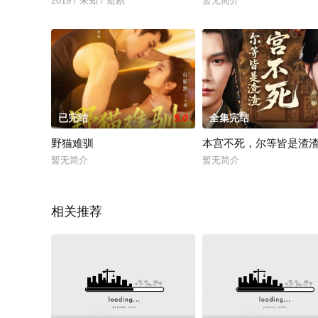
2019 / 未知 / 短剧
暂无简介
已完结
5.0
全集完结
野猫难驯
本宫不死，尔等皆是渣
暂无简介
暂无简介
相关推荐