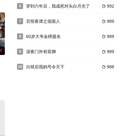
穿到六年后，我成死对头白月光了
992
6

百怪夜谭之假面人
989
7

60岁大爷金榜题名
989
8

0
深夜门外有双脚
989
9

出狱后我妈号令天下
988
10
