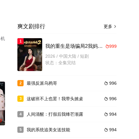
爽文剧排行
更多

手机
1
我的重生是场骗局2我妈被困1993
999

2026 / 中国大陆 / 短剧
状态：全集完结
最强反派乌鸦哥
996
2

这破班不上也罢！我带头掀桌
996
3

人间清醒：打假后我锋芒渐露
994
4

0
我的系统追美女送技能
994
5
