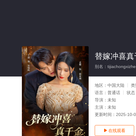
替嫁冲喜真
别名：tijiachongxizhen
地区：
中国大陆
类
语言：
普通话
状态
导演：
未知
主演：
未知
更新时间：
2025-10-
在线观看
