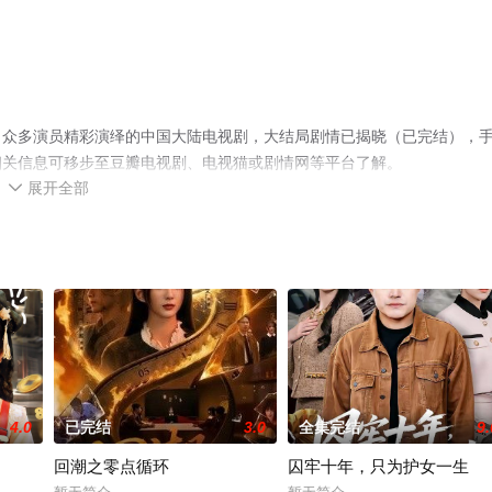
，众多演员精彩演绎的中国大陆电视剧，大结局剧情已揭晓（已完结），
相关信息可移步至豆瓣电视剧、电视猫或剧情网等平台了解。
展开全部

4.0
已完结
3.0
全集完结
9.
回潮之零点循环
囚牢十年，只为护女一生