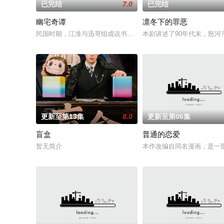
已完结
7.0
已完结
幽宅奇谭
凛冬下的罪恶
民国时期，江淮与迅哥组成说书班子，偶遇“白天人住屋，晚上鬼占
本剧讲述了90年代末，怒
更新至第13集
8.0
更新至第06集
盲盒
普通的恋爱
暂无简介
本作改编自同名漫画，是一