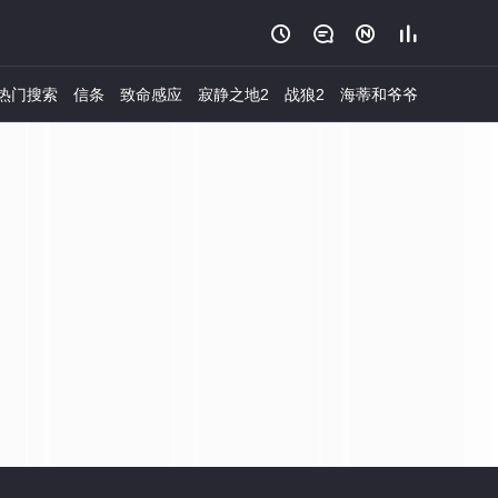




热门搜索
信条
致命感应
寂静之地2
战狼2
海蒂和爷爷