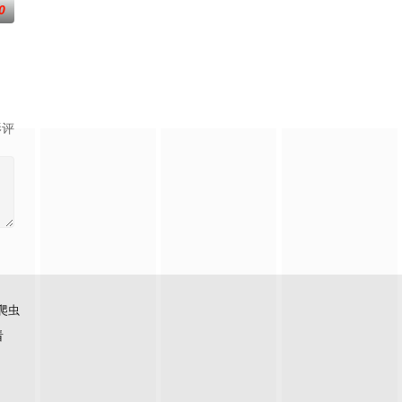
0
影评
爬虫
看