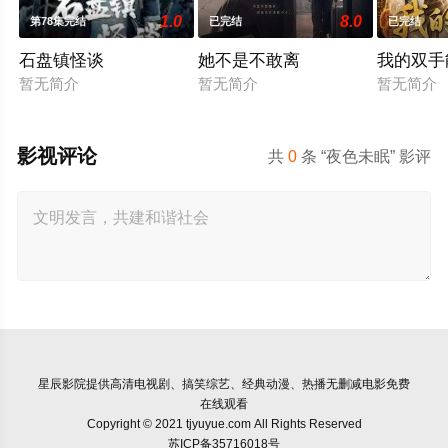
1.0
8.0
第78集完结
已完结
已完结
石盘镇怪谈
她不是不敢离
我的双手
暂无简介
暂无简介
暂无简介
影视评论
共
0
条 “夜色未眠” 影评
星辰影院
提供高清电视剧、搞笑综艺、经典动漫、热播无删减电影免费
在线观看
Copyright © 2021 tjyuyue.com All Rights Reserved
苏ICP备35716018号