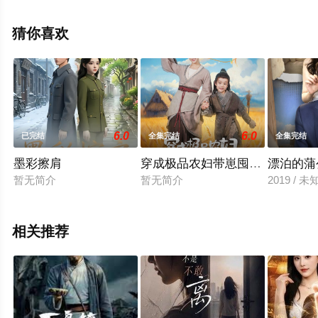
星辰影视，更多相关信息可移步至豆瓣电视剧、电视猫或
剧情网等平台了解。
猜你喜欢
6.0
6.0
已完结
全集完结
全集完结
墨彩擦肩
穿成极品农妇带崽囤粮惊艳全城
漂泊的蒲
暂无简介
暂无简介
2019 / 未
相关推荐