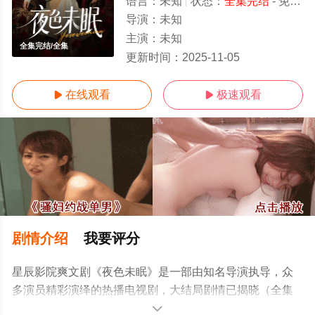
语言：
未知
状态：
全集完结
- 免费在线观看
导演：
未知
主演：
未知
全集完结/全集
更新时间：
2025-11-05
在线观看
极速观看


剧情介绍
我要评分
星辰影院爽文剧《夜色未眠》是一部由知名导演执导，众
多演员精彩演绎的热播电视剧，大结局剧情已揭晓（全集
完结），手机免费观看高清未删减完整版电视剧全集就来
