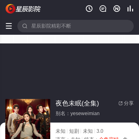






夜色未眠(全集)
分享

别名：yeseweimian
未知
短剧
未知
3.0