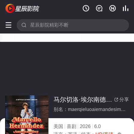






马尔切洛·埃尔南德斯：美国男孩
分享

别名：maerqieluoaiernandesimeiguonanhai
美国
喜剧
2026
6.0