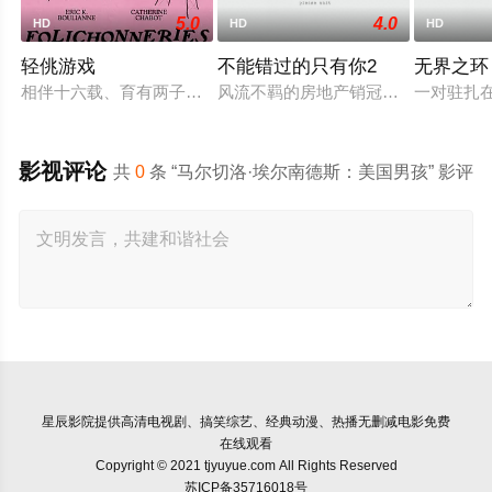
5.0
4.0
HD
HD
HD
轻佻游戏
不能错过的只有你2
无界之环
相伴十六载、育有两子的弗朗索瓦与朱莉陷入灵肉疏离。为探索
风流不羁的房地产销冠江来（吴翊歌 
一对驻扎
影视评论
共
0
条 “马尔切洛·埃尔南德斯：美国男孩” 影评
星辰影院
提供高清电视剧、搞笑综艺、经典动漫、热播无删减电影免费
在线观看
Copyright © 2021 tjyuyue.com All Rights Reserved
苏ICP备35716018号