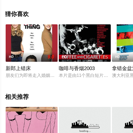
整版电影大全就来星辰影视，更多相关信息可移步至豆瓣
电影、电视猫或剧情网等平台了解。
猜你喜欢
9.0
6.0
HD
HD
HD
新郎上错床
咖啡与香烟2003
拿错金盆
朋友们为即将走入婚姻殿堂的保罗（杰森·李 Jason Lee 饰
本片是由11个黑白短片综合而成的短篇
澳大利亚黑
相关推荐