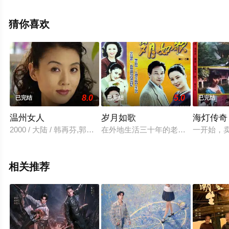
清未删减完整版电视剧全集就来星辰影视，更多相关信息
可移步至豆瓣电视剧、电视猫或剧情网等平台了解。
猜你喜欢
8.0
5.0
已完结
已完结
已完结
温州女人
岁月如歌
海灯传奇
2000 / 大陆 / 韩再芬,郭柯宇
在外地生活三十年的老知青张东海(金鑫
一开始，
相关推荐