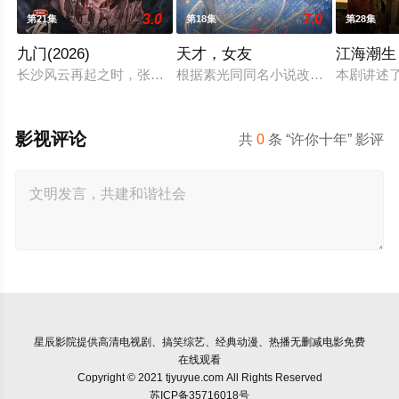
3.0
7.0
第21集
第18集
第28集
九门(2026)
天才，女友
江海潮生
长沙风云再起之时，张启山（陈伟霆 饰）与吴老狗（曾舜晞 饰
根据素光同同名小说改编。江逾白长大
本剧讲述
影视评论
共
0
条 “许你十年” 影评
星辰影院
提供高清电视剧、搞笑综艺、经典动漫、热播无删减电影免费
在线观看
Copyright © 2021 tjyuyue.com All Rights Reserved
苏ICP备35716018号