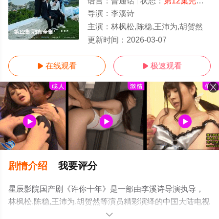
语言：
普通话
状态：
第12集完结
- 
导演：
李溪诗
主演：
林枫松,陈稳,王沛为,胡贺然
第12集完结/全集
更新时间：
2026-03-07
在线观看
极速观看


剧情介绍
我要评分
星辰影院国产剧《许你十年》是一部由李溪诗导演执导，
林枫松,陈稳,王沛为,胡贺然等演员精彩演绎的中国大陆电视
剧，大结局剧情已揭晓（第12集完结），手机免费观看高
