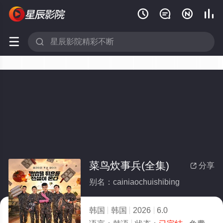






菜鸟炊事兵(全集)
分享

别名：cainiaochuishibing
韩国
韩国
2026
6.0