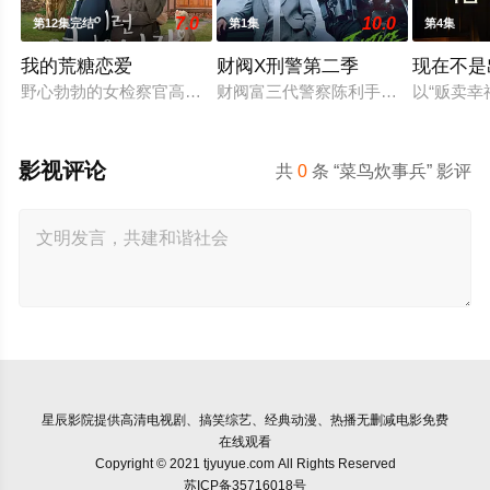
7.0
10.0
第12集完结
第1集
第4集
我的荒糖恋爱
财阀X刑警第二季
现在不是
野心勃勃的女检察官高恩世（贺营 饰）意外失忆，住进拳击教练
财阀富三代警察陈利手（安普贤 饰
以“贩卖
影视评论
共
0
条 “菜鸟炊事兵” 影评
星辰影院
提供高清电视剧、搞笑综艺、经典动漫、热播无删减电影免费
在线观看
Copyright © 2021 tjyuyue.com All Rights Reserved
苏ICP备35716018号