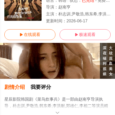
语言：
韩语
状态：
已完结
- 免费在线观看
导演：
赵南亨
主演：
朴志训,尹敬浩,韩东希,李洪耐,郑雄仁,李相二
已完结/全集
更新时间：
2026-06-17
在线观看
极速观看


剧情介绍
我要评分
星辰影院韩国剧《菜鸟炊事兵》是一部由赵南亨导演执
导，朴志训,尹敬浩,韩东希,李洪耐,郑雄仁,李相二等演员精
彩演绎的韩国电视剧，大结局剧情已揭晓（已完结），手
