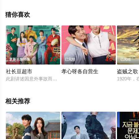
机免费观看高清未删减完整版电视剧全集就来星辰影视，
更多相关信息可移步至豆瓣电视剧、电视猫或剧情网等平
猜你喜欢
台了解。
3.0
4.0
更新至第05集
已完结
已完结
社长豆超市
孝心呀各自营生
盗贼之歌
此剧讲述因意外事故而解散的偶像在超市做生意的挑战记。
1920
相关推荐