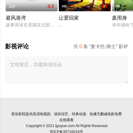
4.0
4.0
正片
HD
HD
避风港湾
让爱回家
废用身
故事讲述在美国东北部一个小镇的农场，一个怀抱音乐理想的男
...
本作描绘
影视评论
共
0
条 “麦卡托·骑士” 影评
星辰影院
提供高清电视剧、搞笑综艺、经典动漫、热播无删减电影免费
在线观看
Copyright © 2021 tjyuyue.com All Rights Reserved
苏ICP备35716018号