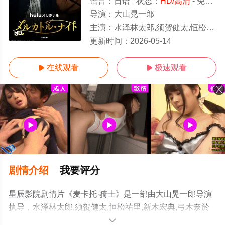
语言：
日语
状态：
HD/高清
- 免费在线观看
导演：
大山晃一郎
主演：
水泽林太郎,须贺健太,恒松祐里,新木宏典,弓木奈於
HD
更新时间：
2026-05-14
在线观看
极速观看


剧情介绍
我要评分
星辰影院剧情片《麦卡托·骑士》是一部由大山晃一郎导演
执导，水泽林太郎,须贺健太,恒松祐里,新木宏典,弓木奈於
等演员精彩演绎的日本电影，手机免费观看高清未删减完
