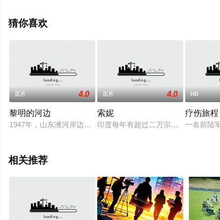
整版电影大全就来星辰影视，更多相关信息可移步至豆瓣
电影、电视猫或剧情网等平台了解。
猜你喜欢
4.0
4.0
正片
正片
HD
黎明的河边
索妮
疗伤旅程
1947年，山东潍河岸边。武工队长马汉东（赵滋民 饰）在河东
印度每年有超过二万宗针对女性的暴
一名前陆
相关推荐