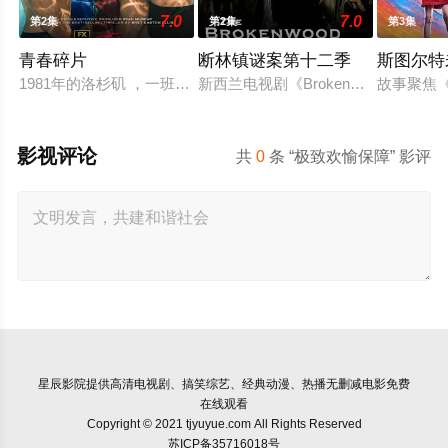
7.0
7.0
第2集
第2集
第3集
青春碎片
断林镇谜案第十二季
斯图尔特
1981年的洛杉矶 ，一班精英名校的高中生原本过住灿烂生活，
新西兰电视剧《Brokenwood Myst
故事聚焦
影视评论
共
0
条 “极致欢愉保障” 影评
星辰影院
提供高清电视剧、搞笑综艺、经典动漫、热播无删减电影免费
在线观看
Copyright © 2021 tjyuyue.com All Rights Reserved
苏ICP备35716018号