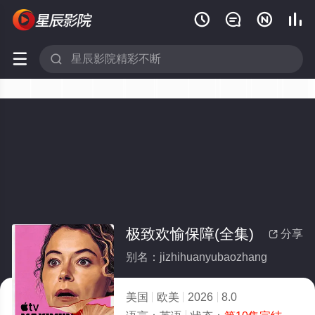






极致欢愉保障(全集)
分享

别名：jizhihuanyubaozhang
美国
欧美
2026
8.0