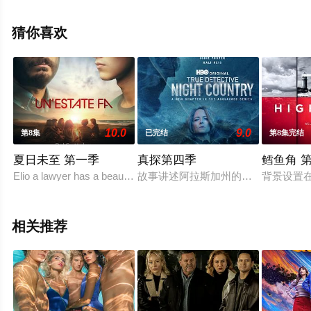
斯,Jianna,Platon,Nola,Wallace,Kiarra,Hamagami,Goldberg,J
詹妮弗·费林,塔拉·萨莫
猜你喜欢
斯,Remy,Auberjonois,Camilla,Lockhart,大卫·加雷利克,莫
瑞·金斯堡,Br等演员精彩演绎的美国电视剧，大结局剧情已
揭晓（第10集完结），手机免费观看高清未删减完整版电
视剧全集就来星辰影视，更多相关信息可移步至豆瓣电视
剧、电视猫或剧情网等平台了解。
10.0
9.0
第8集
已完结
第8集完结
夏日未至 第一季
真探第四季
鳕鱼角 
Elio a lawyer has a beautiful family but he became the top su
故事讲述阿拉斯加州的Ennis迎来了
背景设置在美
相关推荐