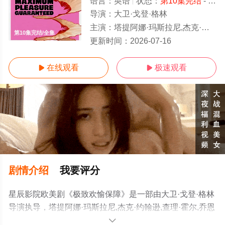
语言：
英语
状态：
第10集完结
- 免费在线观看
导演：
大卫·戈登·格林
主演：
塔提阿娜·玛斯拉尼,杰克·约翰逊,查理·霍尔,乔恩·迈克尔·希尔,杰西·霍奇斯,Jianna,Platon,Nola,Wa
第10集完结/全集
更新时间：
2026-07-16
在线观看
极速观看


剧情介绍
我要评分
星辰影院欧美剧《极致欢愉保障》是一部由大卫·戈登·格林
导演执导，塔提阿娜·玛斯拉尼,杰克·约翰逊,查理·霍尔,乔恩
·迈克尔·希尔,杰西·霍奇
