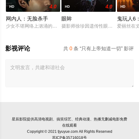
4.0
4.0
HD
HD
HD
网内人：无脸杀手
眼眸
鬼玩人6
少女不堪网络上汹涌的匿名暴力，选择结束年轻的生命。悲愤的
摄影师徐珍因遗传性眼病，视力正在
爱丽丝在
影视评论
共
0
条 “只有上帝知道一切” 影评
星辰影院
提供高清电视剧、搞笑综艺、经典动漫、热播无删减电影免费
在线观看
Copyright © 2021 tjyuyue.com All Rights Reserved
苏ICP备35716018号