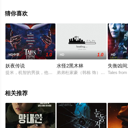
完整版电影大全就来星辰影视，更多相关信息可移步至豆
瓣电影、电视猫或剧情网等平台了解。
猜你喜欢
1.0
1.0
HD中字
HD
HD
妖夜传说
水怪2黑木林
失衡凶间
提米，机智的男孩，他阅读的题材将救他一命。安迪，他的命还
弟弟杜家豪（韩栋 饰）在上水镇被水
Tales from
相关推荐