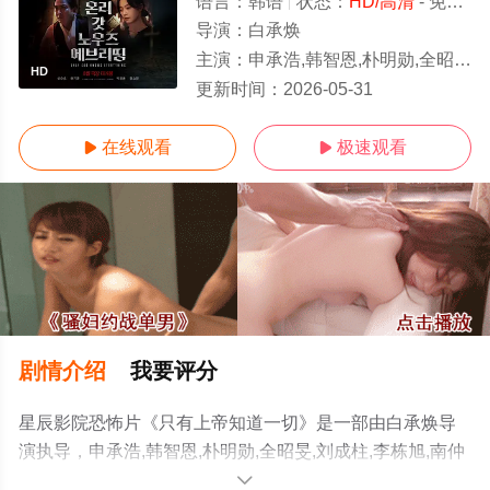
语言：
韩语
状态：
HD/高清
- 免费在线观看
导演：
白承焕
主演：
申承浩,韩智恩,朴明勋,全昭旻,刘成柱,李栋旭,南仲圭
HD
更新时间：
2026-05-31
在线观看
极速观看


剧情介绍
我要评分
星辰影院恐怖片《只有上帝知道一切》是一部由白承焕导
演执导，申承浩,韩智恩,朴明勋,全昭旻,刘成柱,李栋旭,南仲
圭等演员精彩演绎的韩国电影，手机免费观看高清未删减
