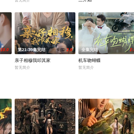
暂无简介
暂无简介
10.0
第21-30集完结
2.0
全集完结
2.
亲子相穆我叩其家
机车吻蝴蝶
暂无简介
暂无简介