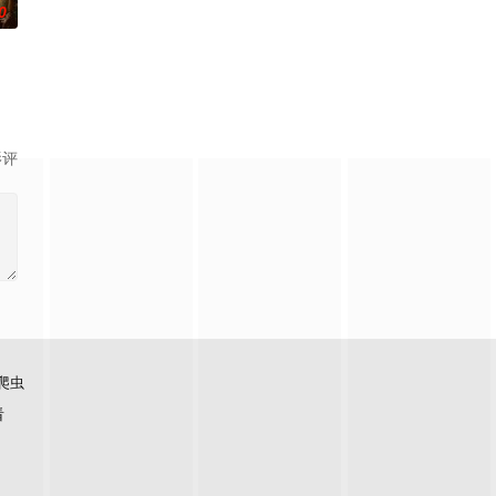
0
影评
爬虫
看