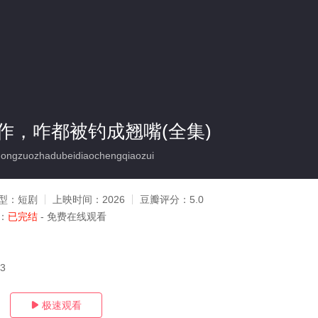
作，咋都被钓成翘嘴(全集)
ngzuozhadubeidiaochengqiaozui
型：
短剧
上映时间：
2026
豆瓣评分：
5.0
：
已完结
- 免费在线观看
03
极速观看
