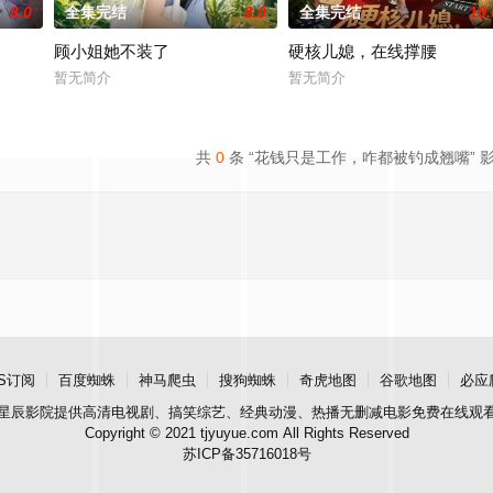
8.0
全集完结
8.0
全集完结
10.
顾小姐她不装了
硬核儿媳，在线撑腰
暂无简介
暂无简介
共
0
条 “花钱只是工作，咋都被钓成翘嘴” 
S订阅
百度蜘蛛
神马爬虫
搜狗蜘蛛
奇虎地图
谷歌地图
必应
星辰影院
提供高清电视剧、搞笑综艺、经典动漫、热播无删减电影免费在线观
Copyright © 2021 tjyuyue.com All Rights Reserved
苏ICP备35716018号