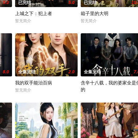
5.0
已完结
5.0
已完结
10.
上城之下：犯上者
箱子里的大明
暂无简介
暂无简介
8.0
全集完结
2.0
全集完结
7.
我的双手能治百病
含辛十八载，我的婆家全是
的
暂无简介
暂无简介