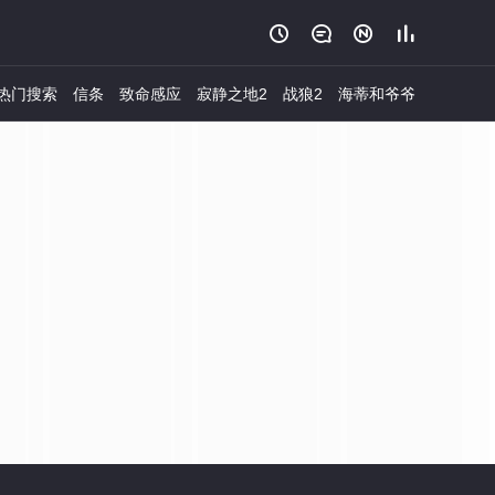




热门搜索
信条
致命感应
寂静之地2
战狼2
海蒂和爷爷