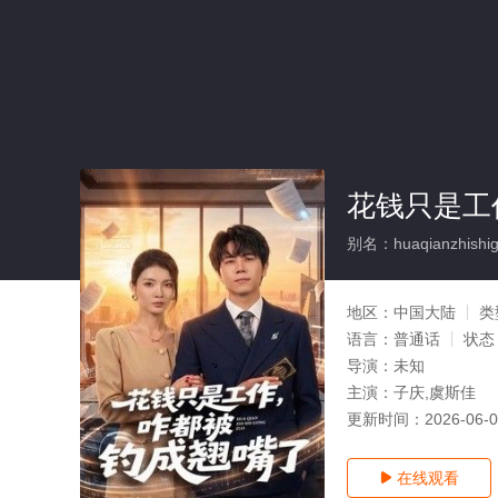
花钱只是工
别名：huaqianzhishigo
地区：
中国大陆
类
语言：
普通话
状态
导演：
未知
主演：
子庆,虞斯佳
更新时间：
2026-06-
在线观看
