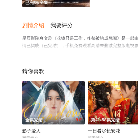
已完结/全集
剧情介绍
我要评分
星辰影院爽文剧《花钱只是工作，咋都被钓成翘嘴》是一部由
情已揭晓（已完结），手机免费观看高清未删减完整版电视
平台了解。
猜你喜欢
全集完结
9.0
第41-58集完结
影子爱人
一日看尽长安花