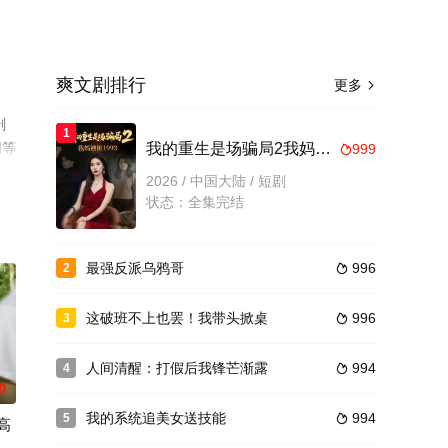
爽文剧排行
更多

剧
1
网等
我的重生是场骗局2我妈被困1993
999

2026 / 中国大陆 / 短剧
状态：全集完结
最强反派乌鸦哥
996
2

这破班不上也罢！我带头掀桌
996
3

人间清醒：打假后我锋芒渐露
994
4

0
我的系统追美女送技能
994
5

高