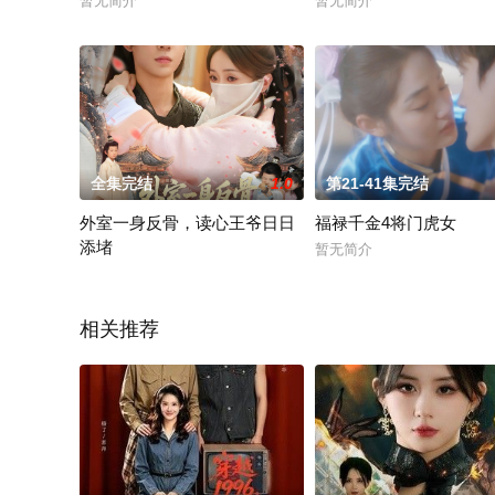
暂无简介
暂无简介
全集完结
1.0
第21-41集完结
外室一身反骨，读心王爷日日
福禄千金4将门虎女
添堵
暂无简介
暂无简介
相关推荐