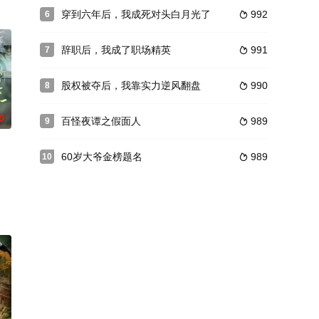
穿到六年后，我成死对头白月光了
992
6

辞职后，我成了职场精英
991
7

股权被夺后，我靠实力逆风翻盘
990
8

0
百怪夜谭之假面人
989
9

60岁大爷金榜题名
989
10
