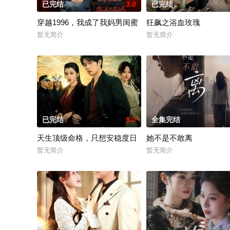
已完结
3.0
已完结
穿越1996，我成了我妈男闺蜜
狂飙之浴血玫瑰
暂无简介
暂无简介
已完结
5.0
全集完结
天生顶级命格，只想安稳度日
她不是不敢离
暂无简介
暂无简介