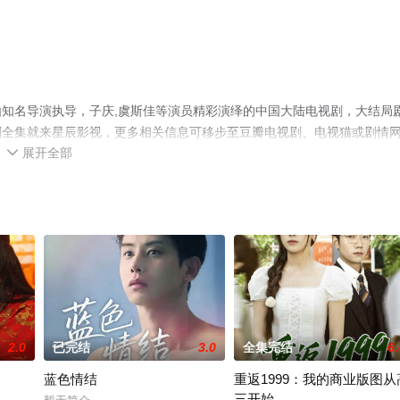
知名导演执导，子庆,虞斯佳等演员精彩演绎的中国大陆电视剧，大结局
剧全集就来星辰影视，更多相关信息可移步至豆瓣电视剧、电视猫或剧情
展开全部

2.0
已完结
3.0
全集完结
6.
蓝色情结
重返1999：我的商业版图从
三开始