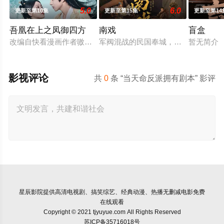
5.0
6.0
更新至第10集
更新至第15集
更新至第14
吾凰在上之凤御四方
南戏
盲盒
改编自快看漫画作者嗷小泽的独家连载漫画《吾凰在上》。
军阀混战的民国奉城，玉佛头离奇失
暂无简介
影视评论
共
0
条 “当天命反派拥有剧本” 影评
星辰影院
提供高清电视剧、搞笑综艺、经典动漫、热播无删减电影免费
在线观看
Copyright © 2021 tjyuyue.com All Rights Reserved
苏ICP备35716018号