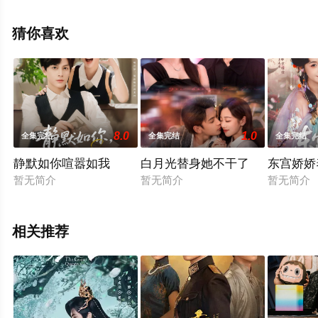
完整版电视剧全集就来星辰影视，更多相关信息可移步至
豆瓣电视剧、电视猫或剧情网等平台了解。
猜你喜欢
8.0
1.0
全集完结
全集完结
全集完结
静默如你喧嚣如我
白月光替身她不干了
东宫娇娇
暂无简介
暂无简介
暂无简介
相关推荐