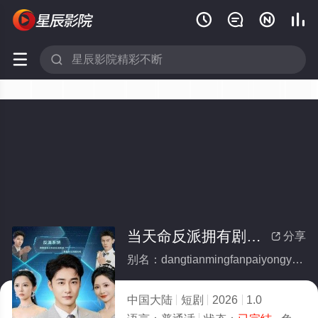






当天命反派拥有剧本(全集)
分享

别名：dangtianmingfanpaiyongyoujuben
中国大陆
短剧
2026
1.0