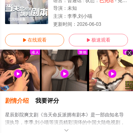
语言：
普通话
状态：
已完结
- 免费在线观看
导演：
未知
主演：
李季,刘小喵
已完结/全集
更新时间：
2026-06-03
在线观看
极速观看


剧情介绍
我要评分
星辰影院爽文剧《当天命反派拥有剧本》是一部由知名导
演执导，李季,刘小喵等演员精彩演绎的中国大陆电视剧，
大结局剧情已揭晓（已完结），手机免费观看高清未删减
