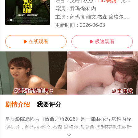
语言：
英语
状态：
HD/高清
- 免费在线观看
导演：
乔玛·塔科内
主演：
萨玛拉·维文,杰森·席格尔,蒂莫西·奥利芬特,朱丽叶特·刘易斯,保罗·吉尔福伊尔,凯拉·拉多姆斯基,基思·雅各,丹妮西娅·
HD
更新时间：
2026-06-03
在线观看
极速观看


剧情介绍
我要评分
星辰影院恐怖片《致命之旅2026》是一部由乔玛·塔科内导
演执导，萨玛拉·维文,杰森·席格尔,蒂莫西·奥利芬特,朱丽叶
特·刘易斯,保罗·吉尔福伊尔,凯拉·拉多姆斯基,基思·雅各,丹
