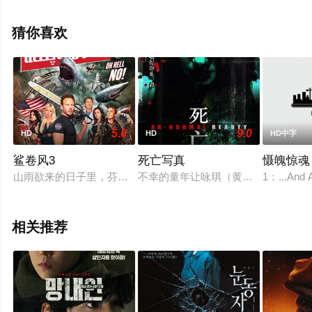
妮西娅·萨马尔,尼科莱·金斯基,杰克·库兰,罗伯特·古德曼等
演员精彩演绎的美国电影，手机免费观看高清未删减完整
猜你喜欢
版电影大全就来星辰影视，更多相关信息可移步至豆瓣电
影、电视猫或剧情网等平台了解。
5.0
9.0
HD
HD
HD中字
鲨卷风3
死亡写真
慑魄惊魂
山雨欲来的日子里，芬利·艾伦·谢帕德（伊恩·齐林 Ian Zieri
不幸的童年让咏琪（黄婉伶 饰）成
1：...A
相关推荐