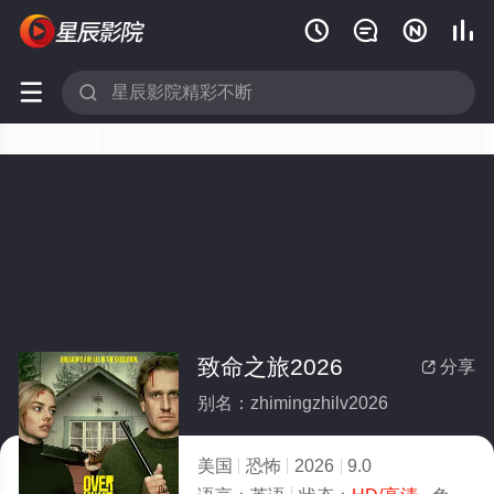






致命之旅2026
分享

别名：zhimingzhilv2026
美国
恐怖
2026
9.0