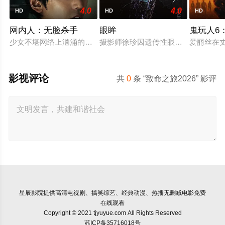
4.0
4.0
HD
HD
HD
网内人：无脸杀手
眼眸
鬼玩人6
少女不堪网络上汹涌的匿名暴力，选择结束年轻的生命。悲愤的
摄影师徐珍因遗传性眼病，视力正在
爱丽丝在
影视评论
共
0
条 “致命之旅2026” 影评
星辰影院
提供高清电视剧、搞笑综艺、经典动漫、热播无删减电影免费
在线观看
Copyright © 2021 tjyuyue.com All Rights Reserved
苏ICP备35716018号