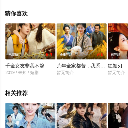
看高清未删减完整版电视剧全集就来星辰影视，更多相关
信息可移步至豆瓣电视剧、电视猫或剧情网等平台了解。
猜你喜欢
6.0
6.0
已完结
全集完结
已完结
千金女友非我不嫁
荒年全家都苦，我系统顿顿给肉
红颜刃
2019 / 未知 / 短剧
暂无简介
暂无简介
相关推荐