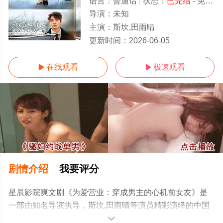
语言：
普通话
状态：
已完结
- 免费在线观看
导演：
未知
主演：
斯坎,田雨晴
已完结/全集
更新时间：
2026-06-05
在线观看
极速观看


剧情介绍
我要评分
星辰影院爽文剧《为爱营业：穿成男主的心机前女友》是
一部由知名导演执导，斯坎,田雨晴等演员精彩演绎的中国
大陆电视剧，大结局剧情已揭晓（已完结），手机免费观
