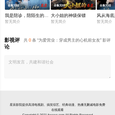
8.0
6.0
全集完结
全集完结
全集完结
我是陪诊，陪陌生的你等一个结果
大小姐的神级保镖
风从海底
暂无简介
暂无简介
暂无简介
影视评
共
0
条 “为爱营业：穿成男主的心机前女友” 影评
论
星辰影院
提供高清电视剧、搞笑综艺、经典动漫、热播无删减电影免费
在线观看
Copyright © 2021 tjyuyue.com All Rights Reserved