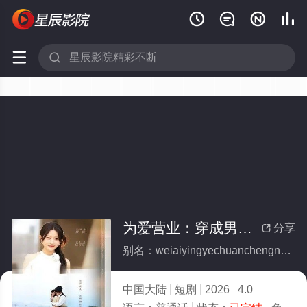






为爱营业：穿成男主的心机前女友(全集)
分享

别名：weiaiyingyechuanchengnanzhudexinjiqiannvyou
中国大陆
短剧
2026
4.0