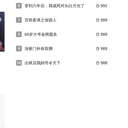
穿到六年后，我成死对头白月光了
992
6

百怪夜谭之假面人
989
7

60岁大爷金榜题名
989
8

0
深夜门外有双脚
989
9

出狱后我妈号令天下
988
10
