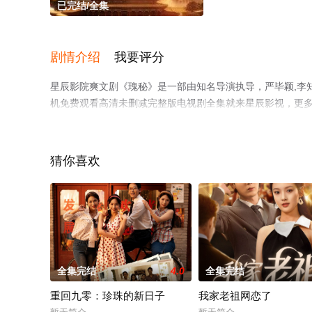
已完结/全集
剧情介绍
我要评分
星辰影院爽文剧《瑰秘》是一部由知名导演执导，严毕颖,李
机免费观看高清未删减完整版电视剧全集就来星辰影视，更
猜你喜欢
全集完结
4.0
全集完结
重回九零：珍珠的新日子
我家老祖网恋了