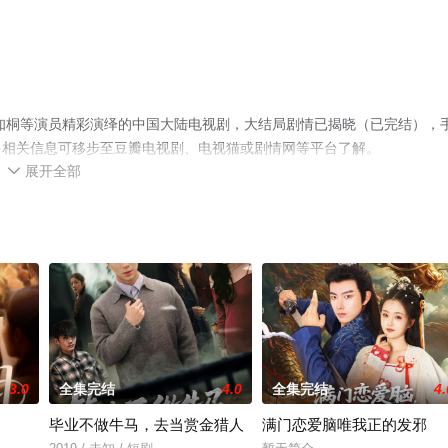
知桐等演员精彩演绎的中国大陆电视剧，大结局剧情已揭晓（已完结），
多相关信息可移步至豆瓣电视剧、电视猫或剧情网等平台了解。
展开全部

3.0
全集完结
4.0
全集完结
4.
毕业不做牛马，去当赏金猎人
满门恋爱脑唯我正的发邪