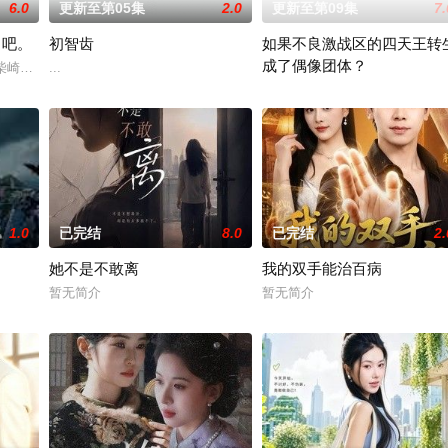
6.0
更新至第05集
2.0
更新至第09集
7.
了吧。
初智齿
如果不良激战区的四天王转
成了偶像团体？
诊所突然倒闭而失业。在哥哥的建议下，她来到已故祖母留下的海边别墅
性柴崎希麻里性格开朗直率，却因与历任男友在性生活的不合而深陷情感创伤。
...
本作描绘的是只懂打架的四名不
1.0
已完结
8.0
已完结
2.
她不是不敢离
我的双手能治百病
？少年神探慕天行携竹马神探社成员横扫诡事，从市井少年到长安神
暂无简介
暂无简介