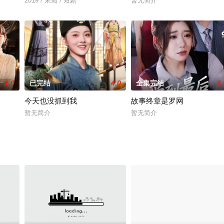
2019 / 未知 / 短剧
暂无简介
1.0
已完结
4.0
全集完结
6.
今天也没抓到我
故事终章是罗网
暂无简介
暂无简介