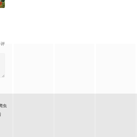
0
影评
爬虫
看