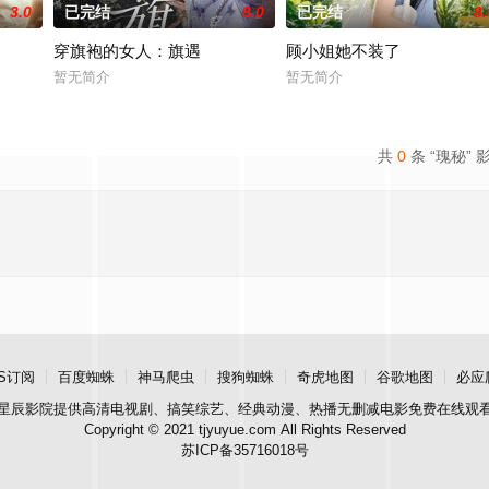
3.0
已完结
8.0
已完结
8.
穿旗袍的女人：旗遇
顾小姐她不装了
暂无简介
暂无简介
共
0
条 “瑰秘” 
S订阅
百度蜘蛛
神马爬虫
搜狗蜘蛛
奇虎地图
谷歌地图
必应
星辰影院
提供高清电视剧、搞笑综艺、经典动漫、热播无删减电影免费在线观
Copyright © 2021 tjyuyue.com All Rights Reserved
苏ICP备35716018号