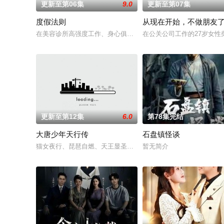
更新至第06集
9.0
更新至第07集
度假法则
从现在开始，不做朋友
在美容诊所高强度工作、身心俱疲的星野绿（桥本环奈 饰），因
在公关公司工作的27岁女
更新至第12集
6.0
第78集完结
大唐少年天行传
石盘镇怪谈
猫女夜行、琵琶自燃、天王显圣、少年失踪......长安怪事扎堆
暂无简介