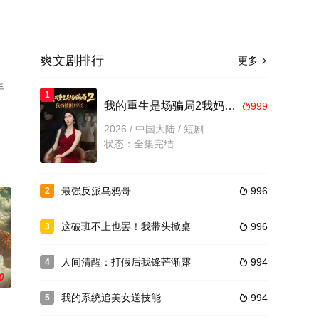
爽文剧排行
更多

手
1
我的重生是场骗局2我妈被困1993
999

2026 / 中国大陆 / 短剧
状态：全集完结
最强反派乌鸦哥
996
2

这破班不上也罢！我带头掀桌
996
3

人间清醒：打假后我锋芒渐露
994
4

0
我的系统追美女送技能
994
5
