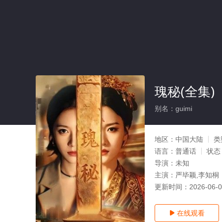
瑰秘(全集)
别名：guimi
地区：
中国大陆
类
语言：
普通话
状态
导演：
未知
主演：
严毕颖,李知桐
更新时间：
2026-06-
在线观看
