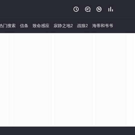




热门搜索
信条
致命感应
寂静之地2
战狼2
海蒂和爷爷