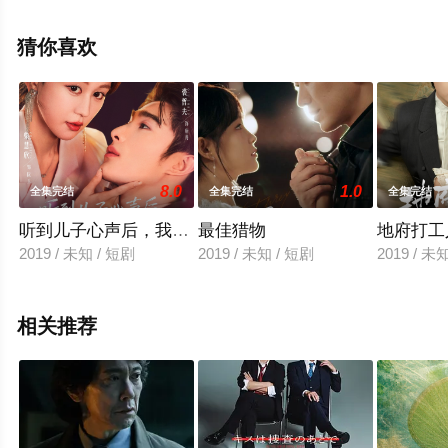
清未删减完整版电视剧全集就来星辰影视，更多相关信息
可移步至豆瓣电视剧、电视猫或剧情网等平台了解。
猜你喜欢
8.0
1.0
全集完结
全集完结
全集完结
听到儿子心声后，我跟老公破镜重圆
最佳猎物
地府打工
2019 / 未知 / 短剧
2019 / 未知 / 短剧
2019 / 未
相关推荐