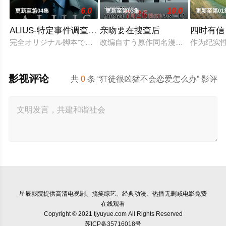
6.0
10.0
更新至第04集
更新至第03集
更新至第01
ALIUS-特定事件调查档案-
亲吻要在搜查后
四时有信
完全オリジナル脚本で描く新作・連続ドラマＷ-３０「ALIUS（ア
改编自すう原作同名漫画《キスは捜査
作为纪实
影视评论
共
0
条 “狂徒很凶猛不会恋爱怎么办” 影评
星辰影院
提供高清电视剧、搞笑综艺、经典动漫、热播无删减电影免费
在线观看
Copyright © 2021 tjyuyue.com All Rights Reserved
苏ICP备35716018号