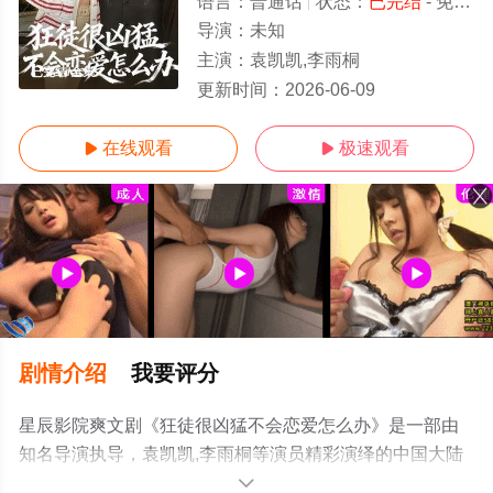
语言：
普通话
状态：
已完结
- 免费在线观看
导演：
未知
主演：
袁凯凯,李雨桐
已完结/全集
更新时间：
2026-06-09
在线观看
极速观看


剧情介绍
我要评分
星辰影院爽文剧《狂徒很凶猛不会恋爱怎么办》是一部由
知名导演执导，袁凯凯,李雨桐等演员精彩演绎的中国大陆
电视剧，大结局剧情已揭晓（已完结），手机免费观看高
