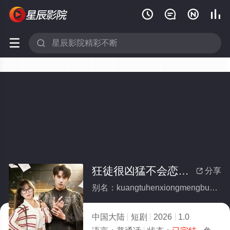






狂徒很凶猛不会恋爱怎么办(全集)
分享

别名：kuangtuhenxiongmengbuhuilianaizenmeban
中国大陆
短剧
2026
1.0