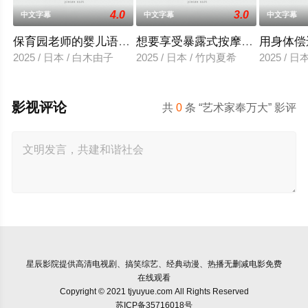
4.0
3.0
中文字幕
中文字幕
中文字幕
保育园老师的婴儿语让人超兴奋
想要享受暴露式按摩的已婚女子
用身体偿
2025 / 日本 / 白木由子
2025 / 日本 / 竹内夏希
2025 / 
影视评论
共
0
条 “艺术家奉万大” 影评
星辰影院
提供高清电视剧、搞笑综艺、经典动漫、热播无删减电影免费
在线观看
Copyright © 2021 tjyuyue.com All Rights Reserved
苏ICP备35716018号