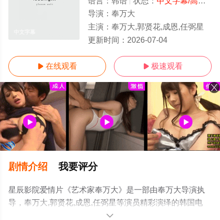
语言：
韩语
状态：
中文字幕/高清
- 
导演：
奉万大
主演：
奉万大,郭贤花,成恩,任弼星
中文字幕
更新时间：
2026-07-04
在线观看
极速观看


剧情介绍
我要评分
星辰影院爱情片《艺术家奉万大》是一部由奉万大导演执
导，奉万大,郭贤花,成恩,任弼星等演员精彩演绎的韩国电
影，手机免费观看高清未删减完整版电影大全就来星辰影
