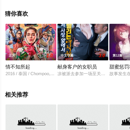
视，更多相关信息可移步至豆瓣电影、电视猫或剧情网等
平台了解。
猜你喜欢
1.0
3.0
正片
中文字幕
第12集
情不知所起
献身客户的女职员
甜蜜惩罚
2016 / 泰国 / Chompoo,Araya,帕克恩·查博里拉克,lek,teeradetch
凉被派去参加一场至关重要的商业谈
故事发生
相关推荐