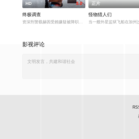
HD
5.0
正片
终极调查
怪物猎人们
资深刑警载赫因受贿嫌疑被降职至乡下警局，在琐碎日常中消磨
当一艘外星监狱飞船在加州
影视评论
RS