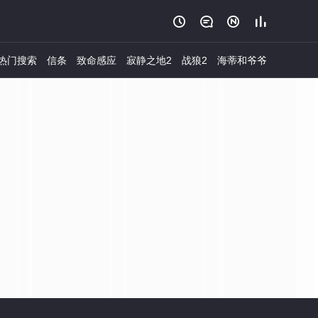




热门搜索
信条
致命感应
寂静之地2
战狼2
海蒂和爷爷