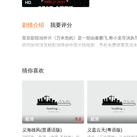
HD
剧情介绍
我要评分
星辰影院动作片《万米危机》是一部由秦鹏飞,释小龙导演执导，释
班玛加等演员精彩演绎的中国大陆电影，手机免费观看高清
猫或剧情网等平台了解。
猜你喜欢
超清
9.0
超清
义海雄风(普通话版)
义盖云天(粤语版)