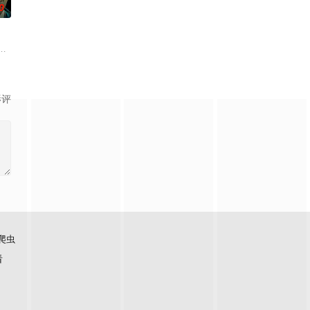
0
现在阻止外星人的唯一希望，在
返旧日世界，为高利贷受害者复仇。
封锁的建筑内，孤立无援的幸存者们对抗以无法预测形态进化的感染者的故事
影评
爬虫
看