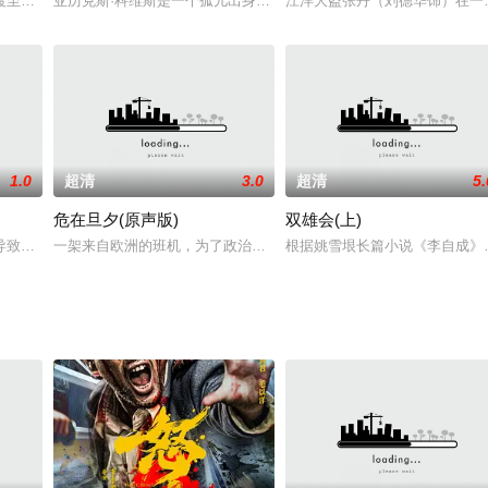
越炎热的大沙漠时发现了昏倒的查尔蒙特（奥利弗·古鲁内尔饰），二
渡至香港，一路颠簸还被蛇头欺辱，搏斗过程中将蛇头打伤才逃脱出来，但外面
亚历克斯·科维斯是一个孤儿出身的卡车司机，他被诬陷杀害自己的女
江洋大盗张丹（刘德华饰）在一
1.0
超清
3.0
超清
5.
危在旦夕(原声版)
双雄会(上)
导致自然灾害愈演愈烈，因此世界各国通力合作，创造了能控制天气的强大气象
一架来自欧洲的班机，为了政治任务要飞越美国领空在机上，总统候
根据姚雪垠长篇小说《李自成》
为指挥官的女子约会，然而当他到达那里时，发现这名女子已被拘捕，而