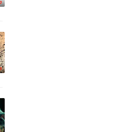
0
。为了维护两个世界的平衡，他
出手击杀黑帮一伙而暴露身份。幕后黑手向爷派杀手左轮抓住母女二人
危害，对社会秩序的破坏为主题，旨在通过电影让观众意识到毒品的可怕，着
0
遇害案件，抽丝剥茧，掀出袁
一种医学异常迅速演变为一种全球现象，在两大洲以怪异、不可预测的
内加尔达喀尔，花了十个小时才找到原因。