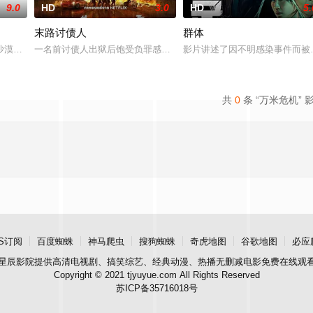
9.0
HD
3.0
HD
5.
末路讨债人
群体
意志。一桩牵涉两名嫌疑人的神秘谋杀案，让他与财阀出身的精英新人刑警
沙漠坠毁时，释放出一个又一个怪物，他们迅速消灭了试图阻止他们的军队。 
一名前讨债人出狱后饱受负罪感折磨，在绝症逼近之际争分夺秒，重
影片讲述了因不明感染事件而被
共
0
条 “万米危机” 
S订阅
百度蜘蛛
神马爬虫
搜狗蜘蛛
奇虎地图
谷歌地图
必应
星辰影院
提供高清电视剧、搞笑综艺、经典动漫、热播无删减电影免费在线观
Copyright © 2021 tjyuyue.com All Rights Reserved
苏ICP备35716018号