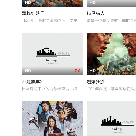
HD
4.0
HD
双枪红娘子
精灵猎人
1938年，高胜男新婚之日，丈夫被日军残害，父辈亦遭屠戮。
这是一位精英警察，同时也
HD
7.0
HD
不是羔羊2
烈焰狂沙
日本对马来亚的占领结束后，梅尔在新加坡的特别行动组担任警
2011年西北，禁毒警察