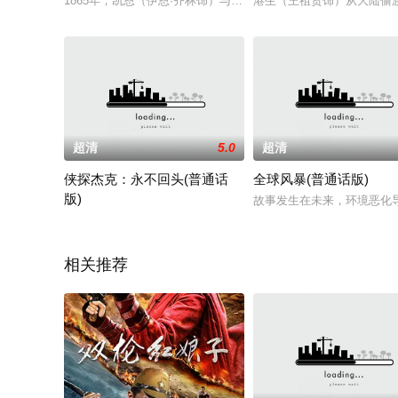
1865年，凯恩（伊恩·齐林饰）与玛利（阿什丽·劳伦斯饰）穿
港生（王祖贤饰）从大陆偷
超清
5.0
超清
侠探杰克：永不回头(普通话
全球风暴(普通话版)
版)
故事发生在未来，环境恶化
杰克·雷彻回到他待过的弗吉尼亚军事基地，与一名现在已经晋升
相关推荐