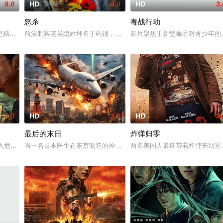
8.0
HD
8.0
HD
3.
怒杀
毒战行动
她举枪聚义，屡袭敌寇威震四方，后得八路军指点决心投身革命。日军欲
是精灵猎手。在调查一系列血腥谋杀案的过程中，他面临着来自超自然界的威胁
前清刺客老吴隐姓埋名于药铺，却为守护单亲母女小茜和依依，被迫
影片聚焦于新型毒品对青少年的
8.0
HD
3.0
HD
9.
最后的末日
炸弹归零
察。这一次，他要对付的是黑帮，其中大多数人在鸦片生意方面活动，并且
们深入危险境地，与毒贩展开了一场惊心动魄的较量。三年后，杨天追查战友马超
当一名日本医生在东京制造的神秘病毒逃脱控制时，世界陷入混乱。
两名美国人最终带着炸弹来到塞