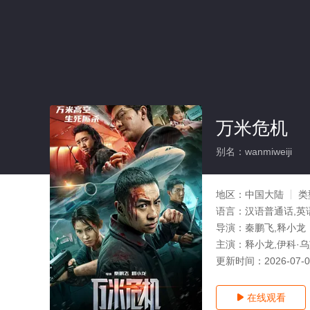
万米危机
别名：wanmiweiji
地区：
中国大陆
类
语言：
汉语普通话,英
导演：
秦鹏飞,释小龙
主演：
释小龙,伊科·乌
更新时间：
2026-07-
在线观看
