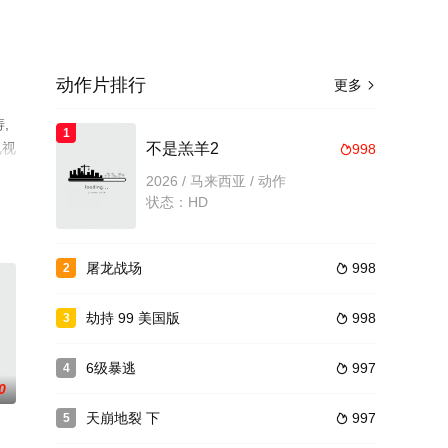
动作片排行
更多

,
1
电视
不是羔羊2
998

2026 / 马来西亚 / 动作
状态：HD
屠龙战场
998
2

劫持 99 美国版
998
3

6级暴逃
997
4

0
天崩地裂 下
997
5
