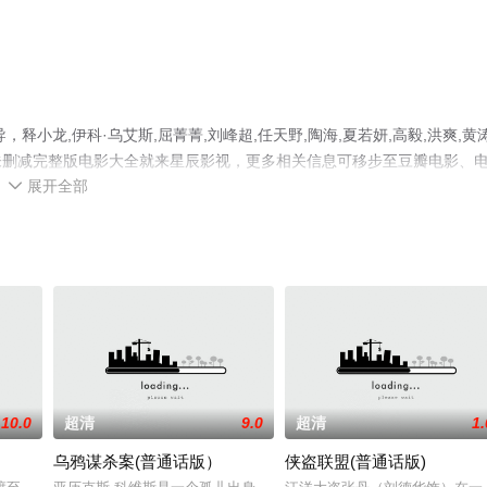
小龙,伊科·乌艾斯,屈菁菁,刘峰超,任天野,陶海,夏若妍,高毅,洪爽,黄涛
未删减完整版电影大全就来星辰影视，更多相关信息可移步至豆瓣电影、
展开全部

10.0
超清
9.0
超清
1.
乌鸦谋杀案(普通话版）
侠盗联盟(普通话版)