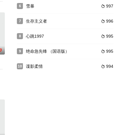
的世界同样令她感到陌生惶恐她
友劳伦·兰德尔，且被政府处以死刑亚历克斯冤屈的死去，但他在弥
次行动中遭遇黑吃黑，失手被擒入狱三年后，出狱的张丹会合老搭档小宝（杨
雪暴
997
6

生存主义者
996
7

心跳1997
995
8

0
绝命急先锋 （国语版）
995
9

谍影柔情
994
10

卫星网络但是卫星网络突发故障
选人史都特带了一片可以结束战争的磁片，同行的还有空军队长杰克。
片断改编。明崇祯十一年。坚持了10年之久的明末农民革命陷入低潮，面临失