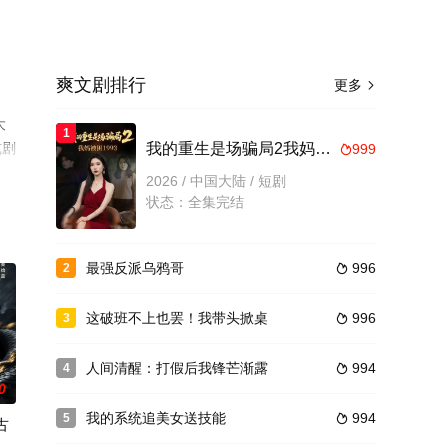
爽文剧排行
更多

大
1
或剧
我的重生是场骗局2我妈被困1993
999

2026 / 中国大陆 / 短剧
状态：全集完结
最强反派乌鸦哥
996
2

这破班不上也罢！我带头掀桌
996
3

人间清醒：打假后我锋芒渐露
994
4

0
我的系统追美女送技能
994
5

古