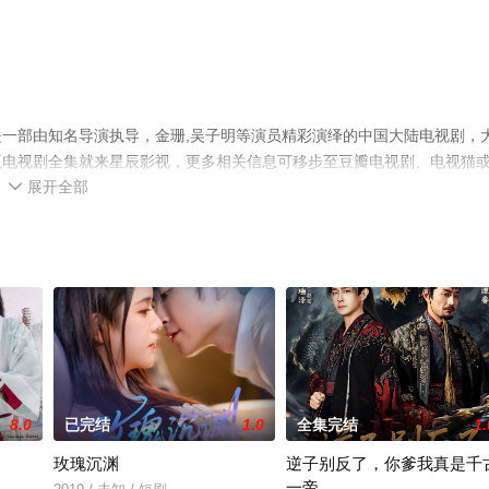
一部由知名导演执导，金珊,吴子明等演员精彩演绎的中国大陆电视剧，
版电视剧全集就来星辰影视，更多相关信息可移步至豆瓣电视剧、电视猫
展开全部

8.0
已完结
1.0
全集完结
1.
玫瑰沉渊
逆子别反了，你爹我真是千
一帝