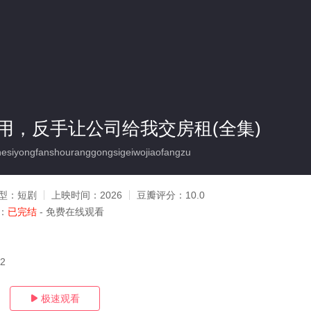
用，反手让公司给我交房租(全集)
iyongfanshouranggongsigeiwojiaofangzu
型：
短剧
上映时间：
2026
豆瓣评分：
10.0
：
已完结
- 免费在线观看
12
极速观看
