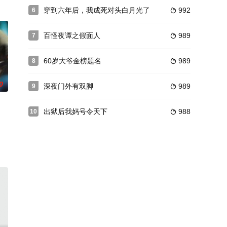
穿到六年后，我成死对头白月光了
992
6

百怪夜谭之假面人
989
7

60岁大爷金榜题名
989
8

0
深夜门外有双脚
989
9

出狱后我妈号令天下
988
10

婉的家庭主妇安宁，被迫融入一个全然陌生的家庭。她凭借潜藏的本