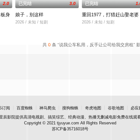
2.0
已完结
3.0
已完结
1.
老板身
娘子，别这样
重回1977，打猎赶山娶老婆
2026 / 未知 / 短剧
2026 / 未知 / 短剧
共
0
条 “说我公车私用，反手让公司给我交房租” 
S订阅
百度蜘蛛
神马爬虫
搜狗蜘蛛
奇虎地图
谷歌地图
必应
星辰影院
提供高清电视剧、搞笑综艺、经典动漫、热播无删减电影免费在线观
Copyright © 2021 tjyuyue.com All Rights Reserved
苏ICP备35716018号