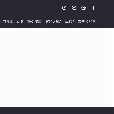




热门搜索
信条
致命感应
寂静之地2
战狼2
海蒂和爷爷