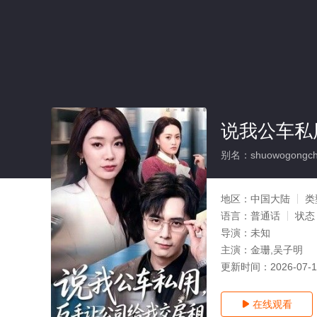
说我公车私
别名：shuowogongches
地区：
中国大陆
类
语言：
普通话
状态
导演：
未知
主演：
金珊,吴子明
更新时间：
2026-07-
在线观看
