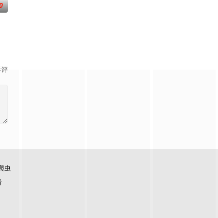
0
影评
爬虫
看