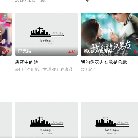
2019 / 未知 / 短剧
2019 / 未知 / 短剧
4.0
已完结
1.0
第81-97集完结
8.
黑夜中的她
我的糙汉男友竟是总裁
豪门千金叶影（方瑾 饰）在遭遇重大变故后因车祸失忆，被错认成温
暂无简介