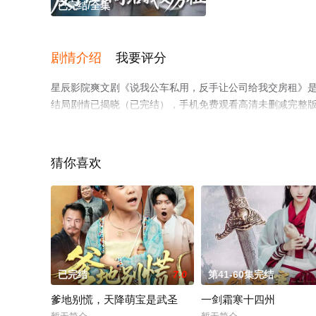
已完结/全集
剧情介绍
我要评分
星辰影院爽文剧《说我公车私用，反手让公司给我交房租》是
结局剧情已揭晓（已完结），手机免费观看高清未删减完整
情网等平台了解。
猜你喜欢
已完结
7.0
第41-60集完结
爹地别慌，天降萌宝是武圣
一剑霜寒十四州