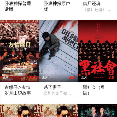
卧底神探普通
卧底神探原声
借尸还魂
话版
版
《借尸还魂》中三位
一个警察在寻找赎罪的机会，却遇到了一个靠腐败发家的人。
一个警察在寻找赎罪的机会，却遇到了一
8.0
9.0
3.0
正片
正片
正片
古惑仔7-友情
杀了妻子
黑社会（粤
岁月山鸡故事
语）
郑和的妻子被发现死亡，他涉嫌谋杀，但
香港的屋邨区贫穷落后，屋邨的大人们都忙于生计而无暇管教自
香港最大黑社会帮