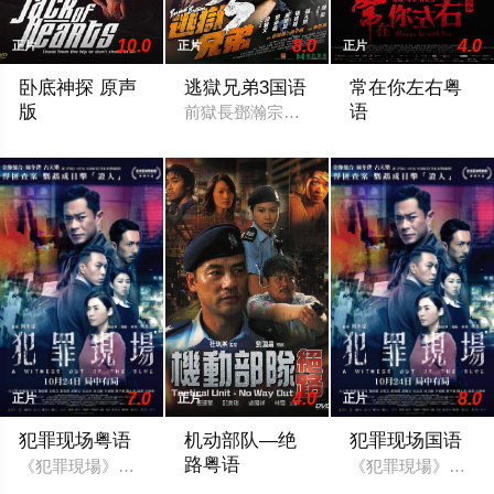
10.0
8.0
4.0
正片
正片
正片
卧底神探 原声
逃獄兄弟3国语
常在你左右粤
版
语
前獄長鄧瀚宗因收受賄款入獄，而逃獄失
一个警察在寻找赎罪的机会，却遇到了一个靠腐败发家的人。
罹患不治之症的Da
7.0
4.0
8.0
正片
正片
正片
犯罪现场粤语
机动部队—绝
犯罪现场国语
路粤语
《犯罪現場》以通缉犯徐糠伏尸屋事件开始，负责调查的警官林法
《犯罪現場》以通
香港庙街，各路势力云集，犬牙交错。身体