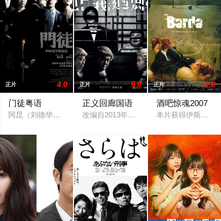
4.0
9.0
2.0
正片
正片
正片
门徒粤语
正义回廊国语
酒吧惊魂2007
阿昆（刘德华饰）长年垄断了海洛因市场，虽视追随8年多的阿力
改编自2013年一宗轰动全港的“逆子弑亲案
本片获得伊斯坦堡国际影展(I