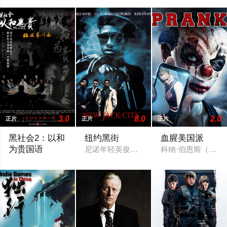
3.0
8.0
2.0
正片
正片
正片
黑社会2：以和
纽约黑街
血腥美国派
为贵国语
尼诺年轻英俊，时髦富有，但国际上他却
科纳·伯恩斯（Nick R
自从阿乐（任达华饰）当上和联胜办事人后，总算有一个过度性