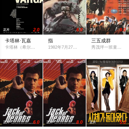
2.0
6.0
9.0
正片
正片
正片
卡塔林·瓦嘉
指
三五成群
卡塔林（希尔妲·佩特 Hilda Péter 饰）有着一段不堪回首
1982年7月27日、日本テレビ系列の「火曜
秀茂坪一班童党打
6.0
8.0
5.0
正片
正片
正片