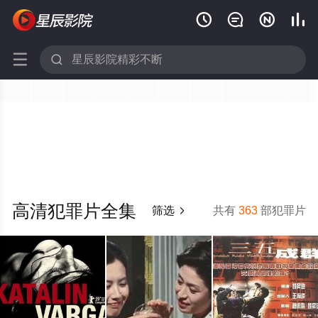






高清犯罪片全集
筛选
共有
363
部犯罪片
