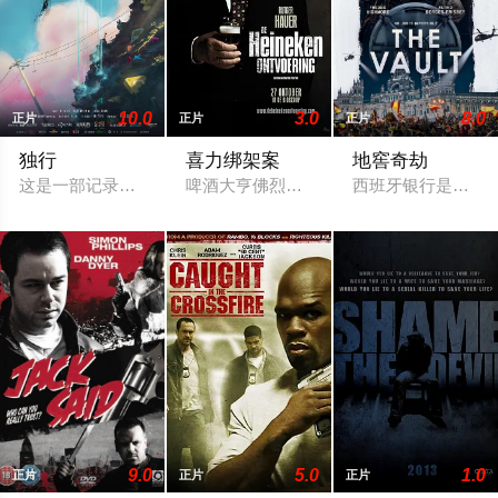
10.0
3.0
8.0
正片
正片
正片
独行
喜力绑架案
地窖奇劫
这是一部记录中国独立游戏开发者创作历程的纪录片。通过独立
啤酒大亨佛烈德海尼根，一九八三年遭持
西班牙银行是无与
9.0
5.0
1.0
正片
正片
正片