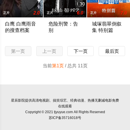
2.0
6.0
7.0
正片
正片
正片
白鹰 白鹰雨音
危险刑警：告
城塚翡翠倒叙
的搜查档案
别
集 特别篇
このミステリーがすごい！大賞の受賞者・梶永正史による警察小
电影危险刑警：告别由馆博,柴田恭兵,浅野
11月27日(日)よる
第一页
上一页
下一页
最后页
当前
第1页
/ 总共 11页
星辰影院
提供高清电视剧、搞笑综艺、经典动漫、热播无删减电影免费
在线观看
Copyright © 2021 tjyuyue.com All Rights Reserved
苏ICP备35716018号