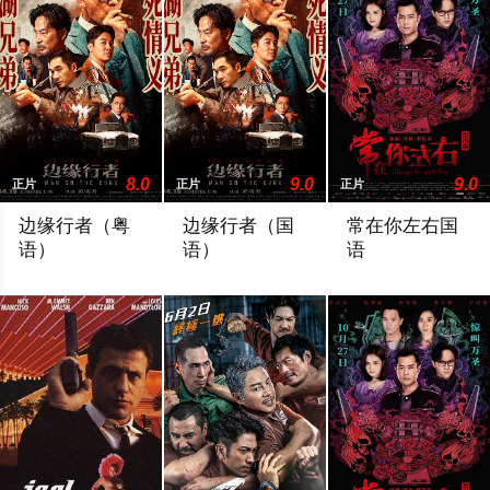
8.0
9.0
9.0
正片
正片
正片
边缘行者（粤
边缘行者（国
常在你左右国
语）
语）
语
1997年回归前夕，多方势力矛盾激化，暴力事件频发。巨变当前
1997年回归前夕，多方势力矛盾激化，
罹患不治之症的Da