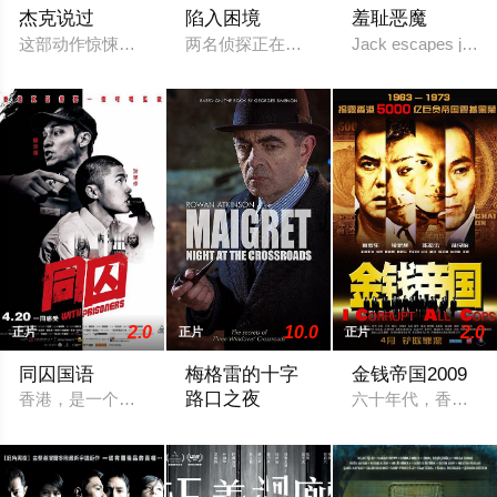
杰克说过
陷入困境
羞耻恶魔
这部动作惊悚片由Simon Phillips (曾出演“着迷” 和 Just for the Rec
两名侦探正在调查一起牵扯帮派的犯罪案
Jack escapes jail a
2.0
10.0
2.0
正片
正片
正片
同囚国语
梅格雷的十字
金钱帝国2009
路口之夜
香港，是一个文明、法治的社会，实在不应该存在一个不仁道、无
六十年代，香港警
一个复杂的谋杀案故事，在一个与世隔绝的农村